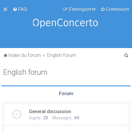
FAQ
S’enregistrer
Connexion
R
Index du forum
English forum
e
English forum
c
h
e
Forum
r
c
General discussion
h
Sujets :
23
Messages :
64
e
r