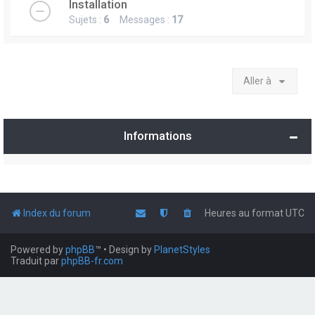
Installation
Sujets :
6
Messages :
17
Aller à
Informations
Index du forum
Heures au format
UTC
Powered by
phpBB
™
• Design by
PlanetStyles
Traduit par
phpBB-fr.com