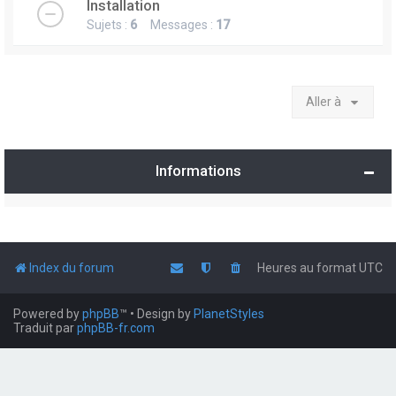
Installation
Sujets :
6
Messages :
17
Aller à
Informations
Index du forum
Heures au format
UTC
Powered by
phpBB
™
• Design by
PlanetStyles
Traduit par
phpBB-fr.com