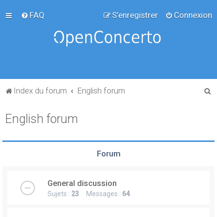
FAQ
S’enregistrer
Connexion
R
Index du forum
English forum
e
English forum
c
h
e
Forum
r
c
General discussion
h
Sujets :
23
Messages :
64
e
r