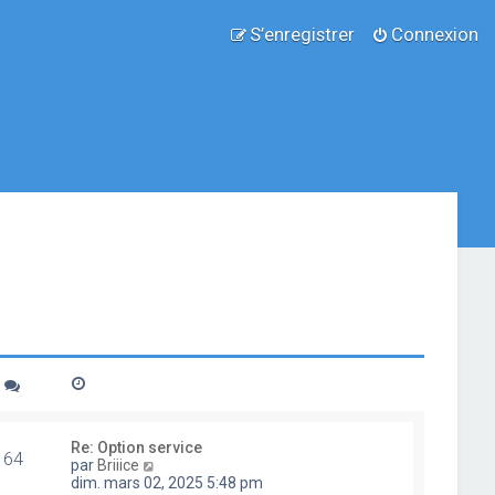
S’enregistrer
Connexion
Re: Option service
64
V
par
Briiice
o
dim. mars 02, 2025 5:48 pm