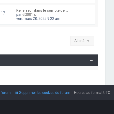
i
r
l
Re: erreur dans le compte de …
17
e
V
par
GG001
d
o
ven. mars 28, 2025 9:22 am
e
i
r
r
n
l
i
e
e
d
Aller à
r
e
m
r
e
n
s
i
s
e
a
r
g
m
e
e
s
s
a
g
e
u forum
Supprimer les cookies du forum
Heures au format
UTC