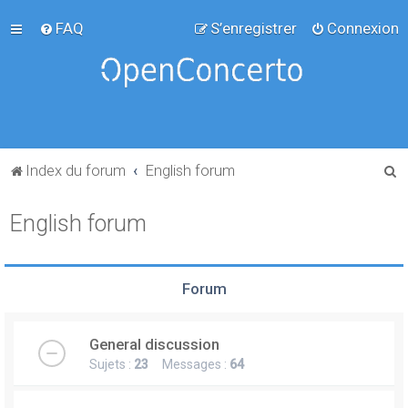
FAQ
S’enregistrer
Connexion
R
Index du forum
English forum
e
English forum
c
h
e
Forum
r
c
General discussion
h
Sujets :
23
Messages :
64
e
r