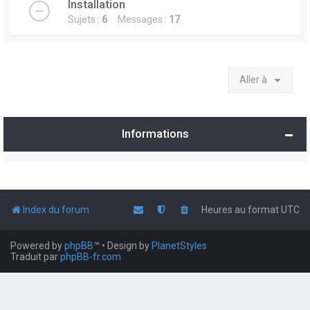
Installation
Sujets :
6
Messages :
17
Aller à
Informations
Index du forum
Heures au format
UTC
Powered by
phpBB
™
• Design by
PlanetStyles
Traduit par
phpBB-fr.com