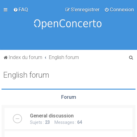
FAQ
S’enregistrer
Connexion
R
Index du forum
English forum
e
English forum
c
h
e
Forum
r
c
General discussion
h
Sujets :
23
Messages :
64
e
r