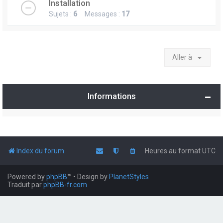
Installation
Sujets :
6
Messages :
17
Aller à
Informations
Index du forum
Heures au format
UTC
Powered by
phpBB
™
• Design by
PlanetStyles
Traduit par
phpBB-fr.com