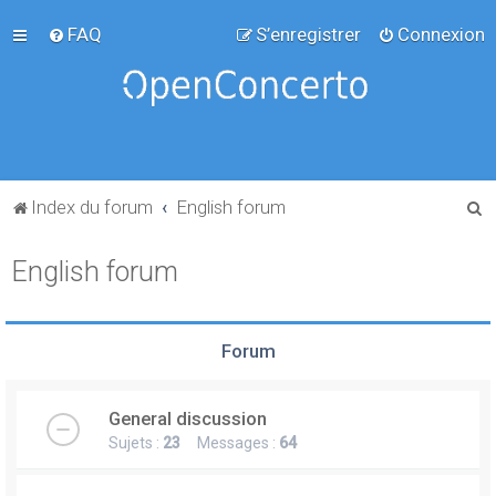
FAQ
S’enregistrer
Connexion
R
Index du forum
English forum
e
English forum
c
h
e
Forum
r
c
General discussion
h
Sujets :
23
Messages :
64
e
r