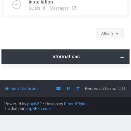
Installation
Sujets :
6
Messages :
17
Aller à
Informations
Index du forum
Heures au format
UTC
Powered by
phpBB
™
• Design by
PlanetStyles
Traduit par
phpBB-fr.com