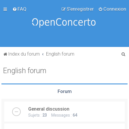
FAQ
S’enregistrer
Connexion
R
Index du forum
English forum
e
English forum
c
h
e
Forum
r
c
General discussion
h
Sujets :
23
Messages :
64
e
r