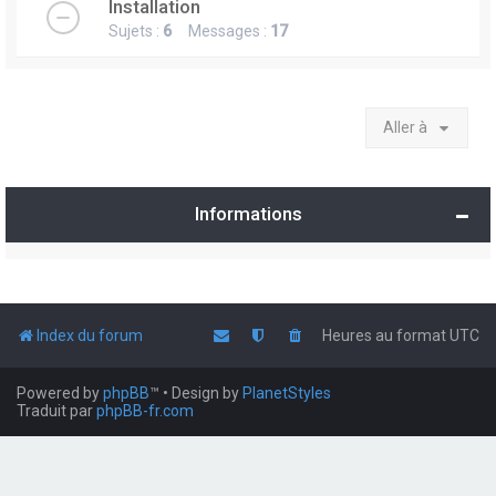
Installation
Sujets :
6
Messages :
17
Aller à
Informations
Index du forum
Heures au format
UTC
Powered by
phpBB
™
• Design by
PlanetStyles
Traduit par
phpBB-fr.com