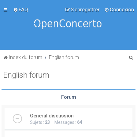
FAQ
S’enregistrer
Connexion
R
Index du forum
English forum
e
English forum
c
h
e
Forum
r
c
General discussion
h
Sujets :
23
Messages :
64
e
r