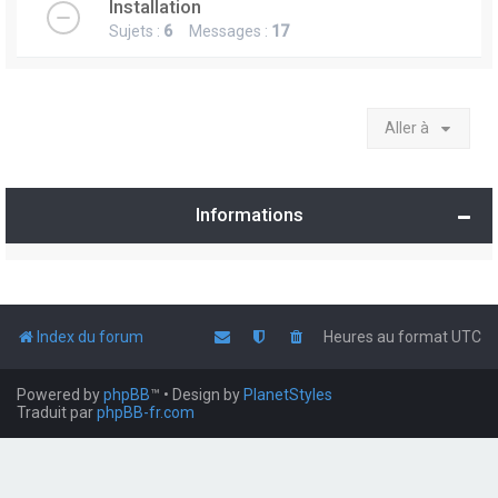
Installation
Sujets :
6
Messages :
17
Aller à
Informations
Index du forum
Heures au format
UTC
Powered by
phpBB
™
• Design by
PlanetStyles
Traduit par
phpBB-fr.com