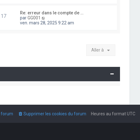
i
r
l
Re: erreur dans le compte de …
17
e
V
par
GG001
d
o
ven. mars 28, 2025 9:22 am
e
i
r
r
n
l
i
e
e
d
Aller à
r
e
m
r
e
n
s
i
s
e
a
r
g
m
e
e
s
s
a
g
e
u forum
Supprimer les cookies du forum
Heures au format
UTC