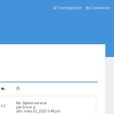
S’enregistrer
Connexion
Re: Option service
64
V
par
Briiice
o
dim. mars 02, 2025 5:48 pm