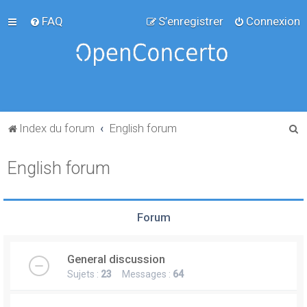
FAQ
S’enregistrer
Connexion
R
Index du forum
English forum
e
English forum
c
h
e
Forum
r
c
General discussion
h
Sujets :
23
Messages :
64
e
r