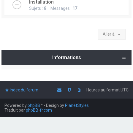
Installation
Sujets :
6
Messages :
17
Aller à
Informations
Index du forum
Heures au format
UTC
Powered by
phpBB
™
• Design by
PlanetStyles
Traduit par
phpBB-fr.com