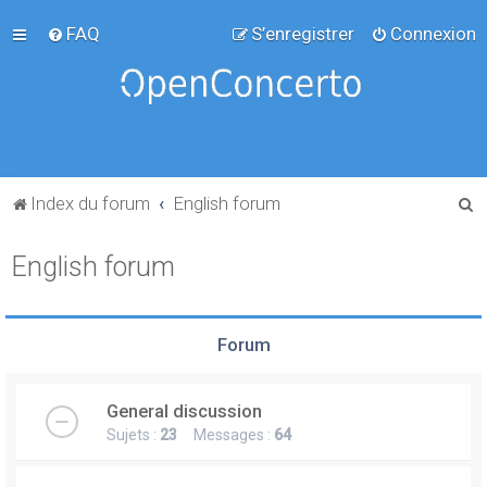
FAQ
S’enregistrer
Connexion
R
Index du forum
English forum
e
English forum
c
h
e
Forum
r
c
General discussion
h
Sujets :
23
Messages :
64
e
r