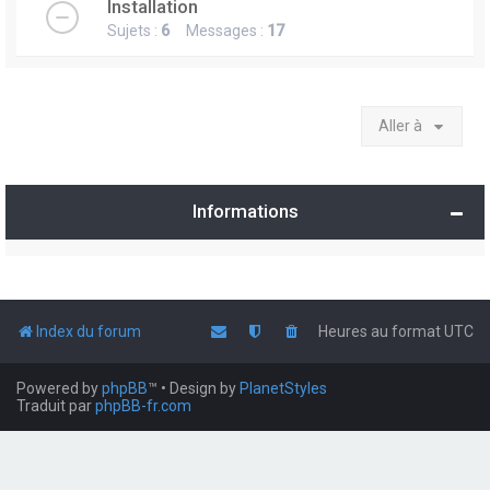
Installation
Sujets :
6
Messages :
17
Aller à
Informations
Index du forum
Heures au format
UTC
Powered by
phpBB
™
• Design by
PlanetStyles
Traduit par
phpBB-fr.com