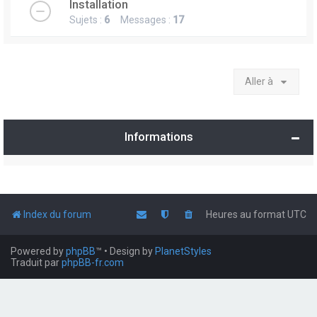
Installation
Sujets :
6
Messages :
17
Aller à
Informations
Index du forum
Heures au format
UTC
Powered by
phpBB
™
• Design by
PlanetStyles
Traduit par
phpBB-fr.com