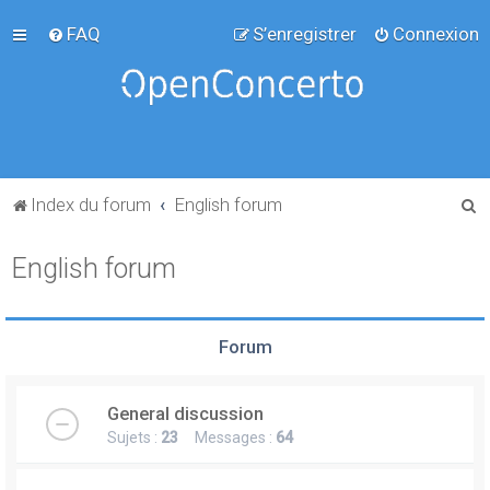
FAQ
S’enregistrer
Connexion
R
Index du forum
English forum
e
English forum
c
h
e
Forum
r
c
General discussion
h
Sujets :
23
Messages :
64
e
r