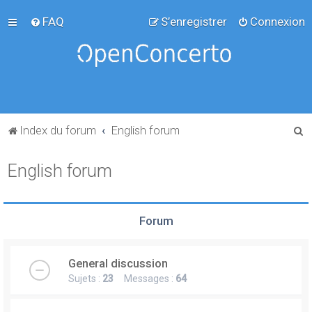
FAQ
S’enregistrer
Connexion
R
Index du forum
English forum
e
English forum
c
h
e
Forum
r
c
General discussion
h
Sujets :
23
Messages :
64
e
r