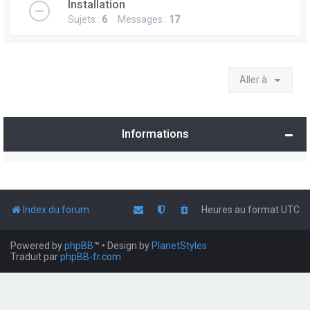
Installation
Sujets :
6
Messages :
17
Aller à
Informations
Index du forum
Heures au format
UTC
Powered by
phpBB
™
• Design by
PlanetStyles
Traduit par
phpBB-fr.com