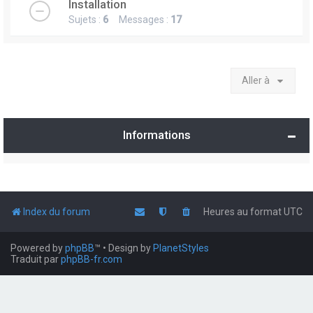
Installation
Sujets :
6
Messages :
17
Aller à
Informations
Index du forum
Heures au format
UTC
Powered by
phpBB
™
• Design by
PlanetStyles
Traduit par
phpBB-fr.com