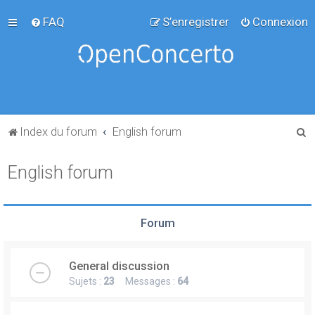
FAQ
S’enregistrer
Connexion
R
Index du forum
English forum
e
English forum
c
h
e
Forum
r
c
General discussion
h
Sujets :
23
Messages :
64
e
r