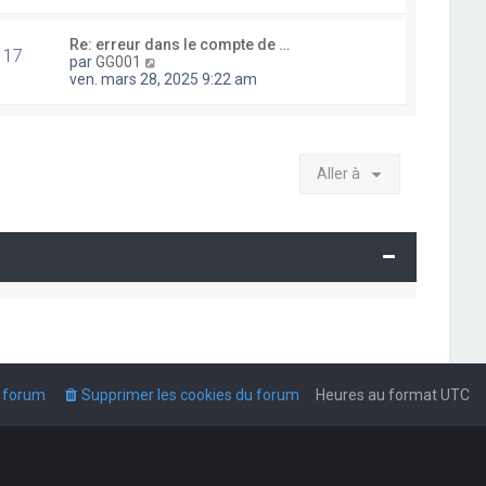
i
r
l
Re: erreur dans le compte de …
17
e
V
par
GG001
d
o
ven. mars 28, 2025 9:22 am
e
i
r
r
n
l
i
e
e
d
Aller à
r
e
m
r
e
n
s
i
s
e
a
r
g
m
e
e
s
s
a
g
e
u forum
Supprimer les cookies du forum
Heures au format
UTC