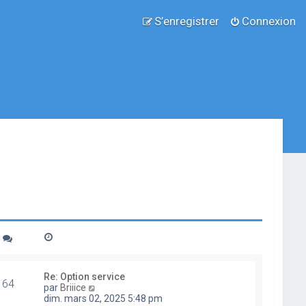
S’enregistrer
Connexion
Re: Option service
64
V
par
Briiice
o
dim. mars 02, 2025 5:48 pm