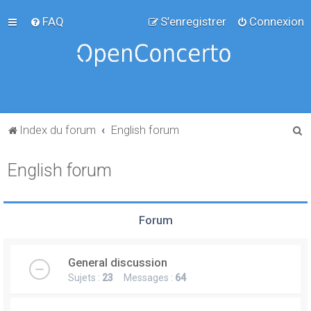
FAQ
S’enregistrer
Connexion
R
Index du forum
English forum
e
English forum
c
h
e
Forum
r
c
General discussion
h
Sujets :
23
Messages :
64
e
r