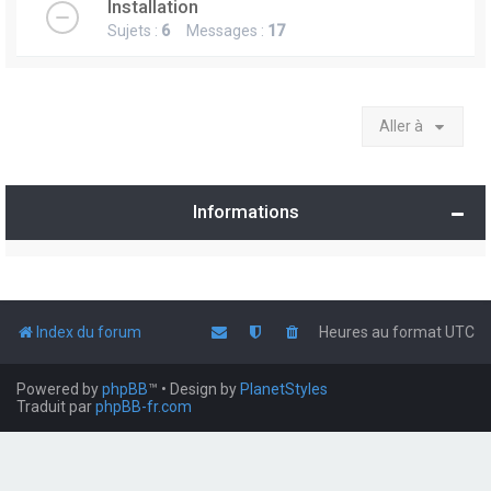
Installation
Sujets :
6
Messages :
17
Aller à
Informations
Index du forum
Heures au format
UTC
Powered by
phpBB
™
• Design by
PlanetStyles
Traduit par
phpBB-fr.com