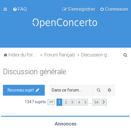
FAQ
S’enregistrer
Connexion
R
Index du forum
Forum français
Discussion générale
e
Discussion générale
c
h
e
Rechercher
Recherch
Nouveau sujet
r
1347 sujets
1
…
2
3
4
5
54
Page
1
sur
54
Suivante
c
h
e
Annonces
r