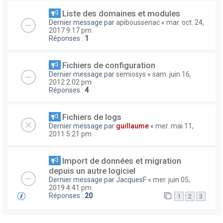
Liste des domaines et modules
Dernier message par
apiboussenac
«
mar. oct. 24,
2017 9:17 pm
Réponses :
1
Fichiers de configuration
Dernier message par
semiosys
«
sam. juin 16,
2012 2:02 pm
Réponses :
4
Fichiers de logs
Dernier message par
guillaume
«
mer. mai 11,
2011 5:21 pm
Import de données et migration
depuis un autre logiciel
Dernier message par
JacquesF
«
mer. juin 05,
2019 4:41 pm
Réponses :
20
1
2
3