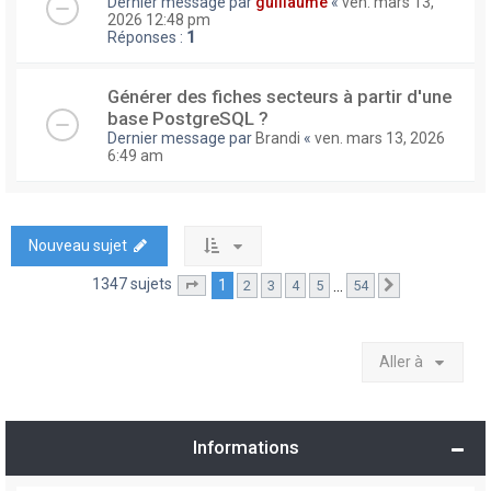
Dernier message par
guillaume
«
ven. mars 13,
2026 12:48 pm
Réponses :
1
Générer des fiches secteurs à partir d'une
base PostgreSQL ?
Dernier message par
Brandi
«
ven. mars 13, 2026
6:49 am
Nouveau sujet
1347 sujets
1
…
2
3
4
5
54
Page
1
sur
54
Suivante
Aller à
Informations