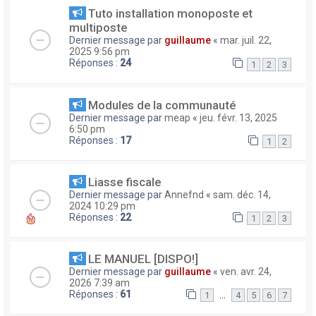
Tuto installation monoposte et
multiposte
Dernier message par
guillaume
«
mar. juil. 22,
2025 9:56 pm
Réponses :
24
1
2
3
Modules de la communauté
Dernier message par
meap
«
jeu. févr. 13, 2025
6:50 pm
Réponses :
17
1
2
Liasse fiscale
Dernier message par
Annefnd
«
sam. déc. 14,
2024 10:29 pm
Réponses :
22
1
2
3
LE MANUEL [DISPO!]
Dernier message par
guillaume
«
ven. avr. 24,
2026 7:39 am
Réponses :
61
…
1
4
5
6
7