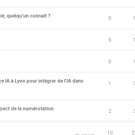
rié, quelqu’un connaît ?
0
0
0
 IA à Lyon pour intégrer de l'IA dans
1
spect de la numérotation
2
10
2