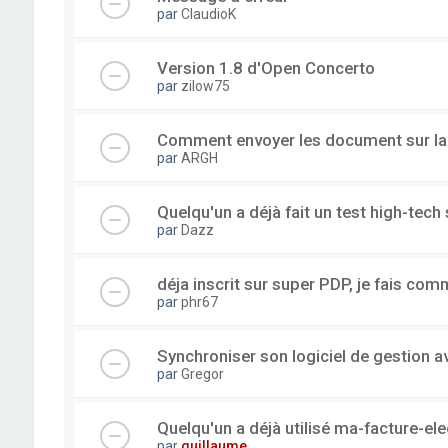
par
ClaudioK
Version 1.8 d'Open Concerto
par
zilow75
Comment envoyer les document sur l
par
ARGH
Quelqu'un a déjà fait un test high-tec
par
Dazz
déja inscrit sur super PDP, je fais com
par
phr67
Synchroniser son logiciel de gestion a
par
Gregor
Quelqu'un a déjà utilisé ma-facture-el
par
guillaume