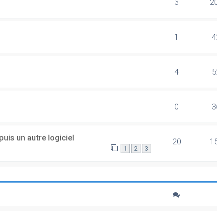
3
2
1
4
4
5
0
3
uis un autre logiciel
20
1
1
2
3