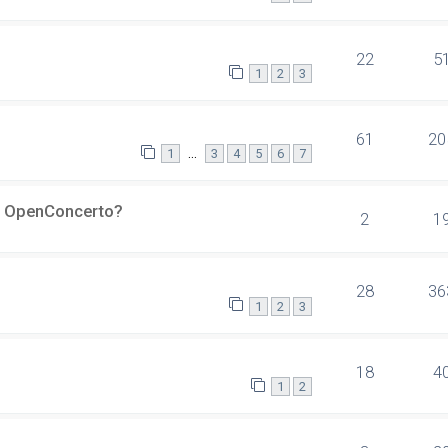
22
5
1
2
3
61
20
…
1
3
4
5
6
7
er OpenConcerto?
2
1
28
36
1
2
3
18
4
1
2