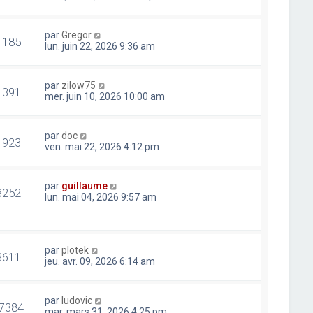
par
Gregor
1185
lun. juin 22, 2026 9:36 am
par
zilow75
1391
mer. juin 10, 2026 10:00 am
par
doc
1923
ven. mai 22, 2026 4:12 pm
par
guillaume
3252
lun. mai 04, 2026 9:57 am
par
plotek
3611
jeu. avr. 09, 2026 6:14 am
par
ludovic
7384
mar. mars 31, 2026 4:25 pm