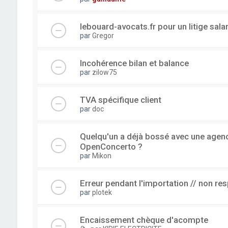
lebouard-avocats.fr pour un litige sala
par
Gregor
Incohérence bilan et balance
par
zilow75
TVA spécifique client
par
doc
Quelqu'un a déjà bossé avec une agence
OpenConcerto ?
par
Mikon
Erreur pendant l'importation // non re
par
plotek
Encaissement chèque d'acompte