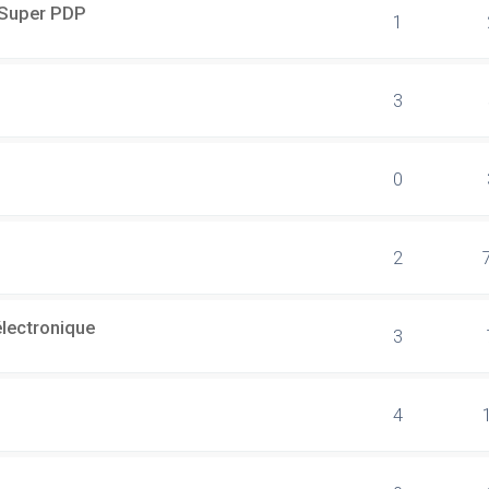
r Super PDP
1
3
0
2
électronique
3
4