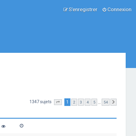
S’enregistrer
Connexion
1347 sujets
1
…
2
3
4
5
54
Page
1
sur
54
Suivante