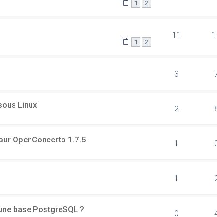
1
2
11
1
1
2
3
 sous Linux
2
 sur OpenConcerto 1.7.5
1
1
d'une base PostgreSQL ?
0