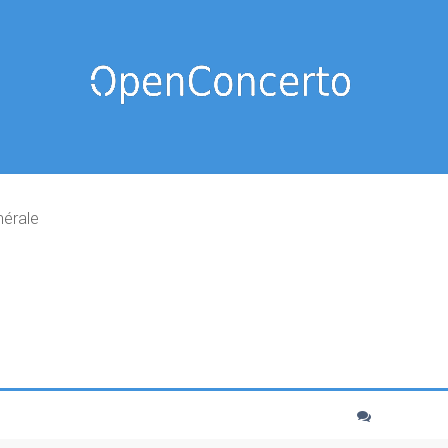
nérale
cher
echerche avancée