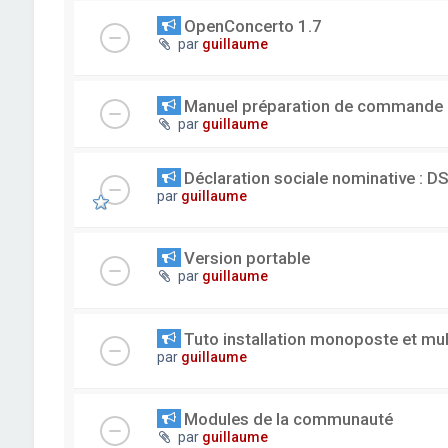
OpenConcerto 1.7
par
guillaume
Manuel préparation de commande
par
guillaume
Déclaration sociale nominative : D
par
guillaume
Version portable
par
guillaume
Tuto installation monoposte et mu
par
guillaume
Modules de la communauté
par
guillaume