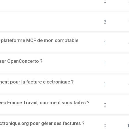
0
3
a plateforme MCF de mon comptable
1
h sur OpenConcerto ?
1
ment pour la facture electronique ?
1
vec France Travail, comment vous faites ?
0
ectronique.org pour gérer ses factures ?
0