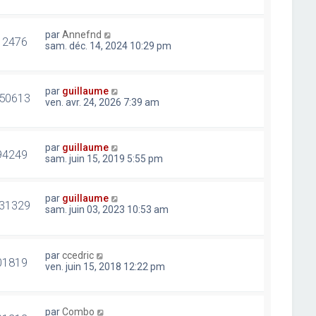
par
Annefnd
12476
sam. déc. 14, 2024 10:29 pm
par
guillaume
50613
ven. avr. 24, 2026 7:39 am
par
guillaume
94249
sam. juin 15, 2019 5:55 pm
par
guillaume
31329
sam. juin 03, 2023 10:53 am
par
ccedric
01819
ven. juin 15, 2018 12:22 pm
par
Combo