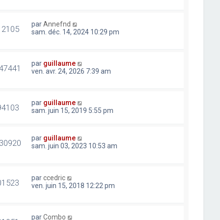
par
Annefnd
12105
sam. déc. 14, 2024 10:29 pm
par
guillaume
47441
ven. avr. 24, 2026 7:39 am
par
guillaume
94103
sam. juin 15, 2019 5:55 pm
par
guillaume
30920
sam. juin 03, 2023 10:53 am
par
ccedric
01523
ven. juin 15, 2018 12:22 pm
par
Combo