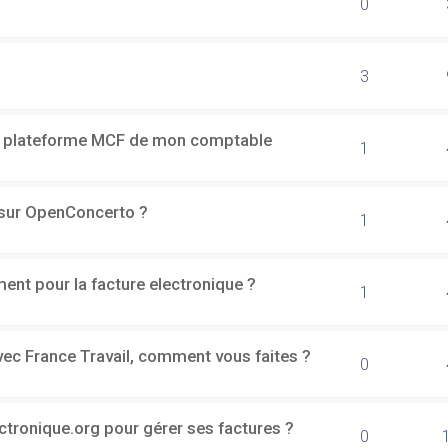
0
3
a plateforme MCF de mon comptable
1
h sur OpenConcerto ?
1
ment pour la facture electronique ?
1
vec France Travail, comment vous faites ?
0
ectronique.org pour gérer ses factures ?
0