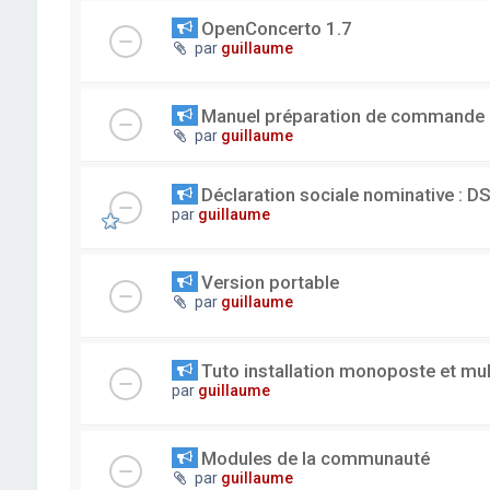
OpenConcerto 1.7
par
guillaume
Manuel préparation de commande
par
guillaume
Déclaration sociale nominative : D
par
guillaume
Version portable
par
guillaume
Tuto installation monoposte et mu
par
guillaume
Modules de la communauté
par
guillaume