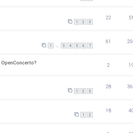
22
5
1
2
3
61
20
…
1
3
4
5
6
7
er OpenConcerto?
2
1
28
36
1
2
3
18
4
1
2