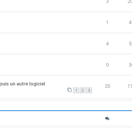
3
2
1
4
4
5
0
3
uis un autre logiciel
20
1
1
2
3