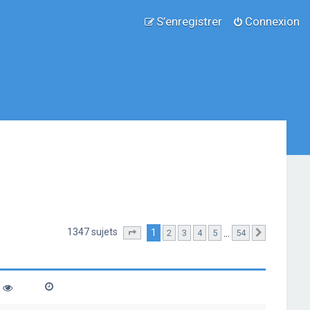
S’enregistrer
Connexion
1347 sujets
1
…
2
3
4
5
54
Page
1
sur
54
Suivante