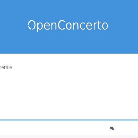
nérale
cher
echerche avancée