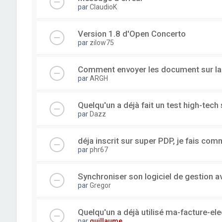
par
ClaudioK
Version 1.8 d'Open Concerto
par
zilow75
Comment envoyer les document sur l
par
ARGH
Quelqu'un a déjà fait un test high-tec
par
Dazz
déja inscrit sur super PDP, je fais com
par
phr67
Synchroniser son logiciel de gestion a
par
Gregor
Quelqu'un a déjà utilisé ma-facture-el
par
guillaume