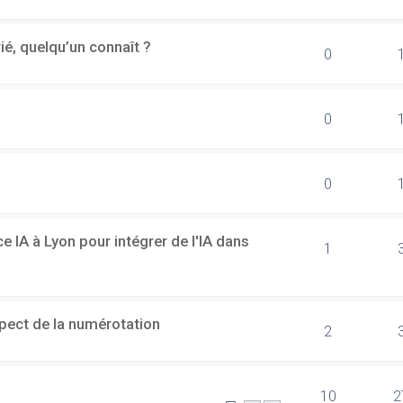
rié, quelqu’un connaît ?
0
0
0
 IA à Lyon pour intégrer de l'IA dans
1
spect de la numérotation
2
10
2