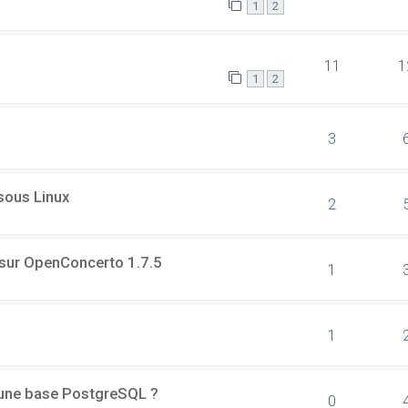
1
2
11
1
1
2
3
 sous Linux
2
 sur OpenConcerto 1.7.5
1
1
d'une base PostgreSQL ?
0