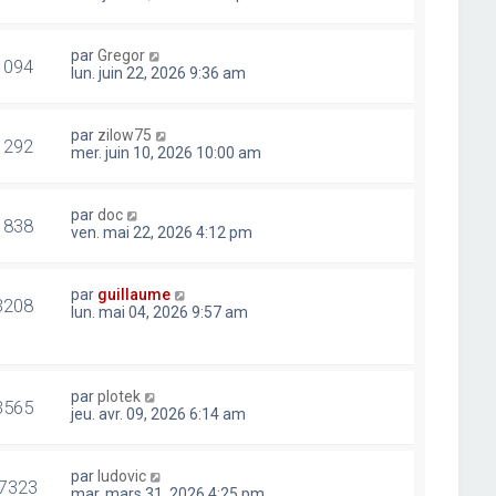
par
Gregor
1094
lun. juin 22, 2026 9:36 am
par
zilow75
1292
mer. juin 10, 2026 10:00 am
par
doc
1838
ven. mai 22, 2026 4:12 pm
par
guillaume
3208
lun. mai 04, 2026 9:57 am
par
plotek
3565
jeu. avr. 09, 2026 6:14 am
par
ludovic
7323
mar. mars 31, 2026 4:25 pm