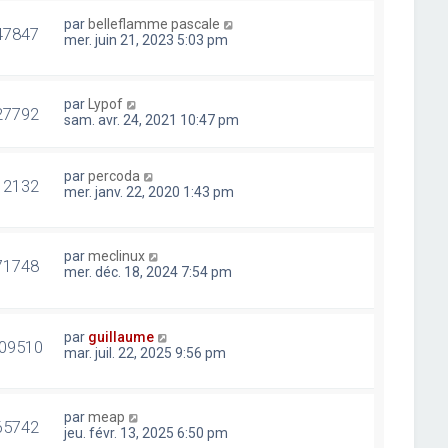
par
belleflamme pascale
47847
mer. juin 21, 2023 5:03 pm
par
Lypof
27792
sam. avr. 24, 2021 10:47 pm
par
percoda
12132
mer. janv. 22, 2020 1:43 pm
par
meclinux
71748
mer. déc. 18, 2024 7:54 pm
par
guillaume
09510
mar. juil. 22, 2025 9:56 pm
par
meap
65742
jeu. févr. 13, 2025 6:50 pm