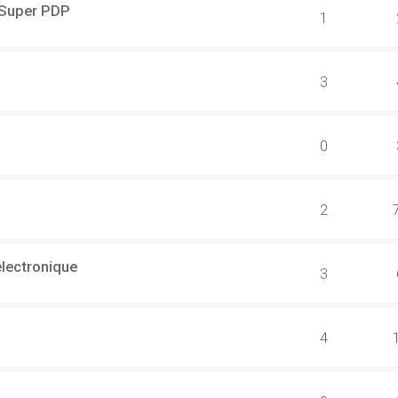
r Super PDP
1
3
0
2
électronique
3
4