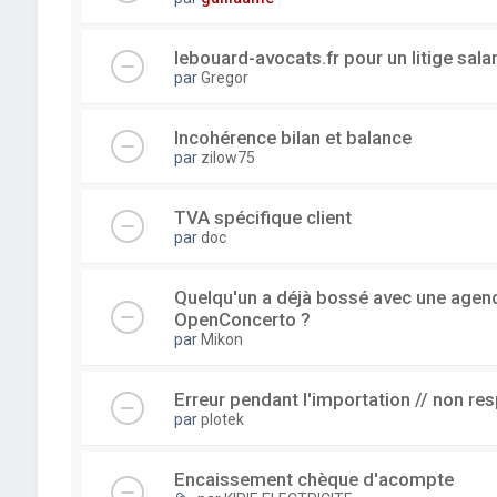
lebouard-avocats.fr pour un litige sala
par
Gregor
Incohérence bilan et balance
par
zilow75
TVA spécifique client
par
doc
Quelqu'un a déjà bossé avec une agence
OpenConcerto ?
par
Mikon
Erreur pendant l'importation // non re
par
plotek
Encaissement chèque d'acompte