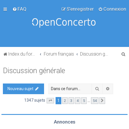
FAQ
S’enregistrer
Connexion
R
Index du forum
Forum français
Discussion générale
e
Discussion générale
c
h
e
Rechercher
Recherch
Nouveau sujet
r
1347 sujets
1
…
2
3
4
5
54
Page
1
sur
54
Suivante
c
h
e
Annonces
r