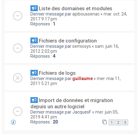
Liste des domaines et modules
Dernier message par
apiboussenac
«
mar. oct. 24,
2017 9:17 pm
Réponses :
1
Fichiers de configuration
Dernier message par
semiosys
«
sam. juin 16,
2012 2:02 pm
Réponses :
4
Fichiers de logs
Dernier message par
guillaume
«
mer. mai 11,
2011 5:21 pm
Import de données et migration
depuis un autre logiciel
Dernier message par
JacquesF
«
mer. juin 05,
2019 4:41 pm
Réponses :
20
1
2
3