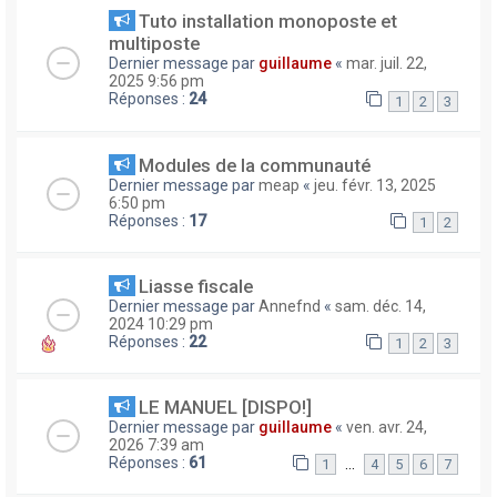
Tuto installation monoposte et
multiposte
Dernier message par
guillaume
«
mar. juil. 22,
2025 9:56 pm
Réponses :
24
1
2
3
Modules de la communauté
Dernier message par
meap
«
jeu. févr. 13, 2025
6:50 pm
Réponses :
17
1
2
Liasse fiscale
Dernier message par
Annefnd
«
sam. déc. 14,
2024 10:29 pm
Réponses :
22
1
2
3
LE MANUEL [DISPO!]
Dernier message par
guillaume
«
ven. avr. 24,
2026 7:39 am
Réponses :
61
…
1
4
5
6
7