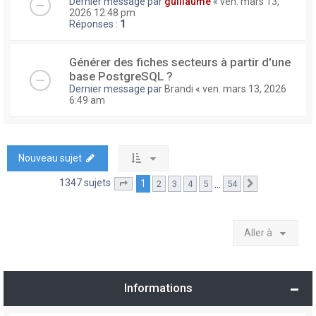
Dernier message par
guillaume
«
ven. mars 13,
2026 12:48 pm
Réponses :
1
Générer des fiches secteurs à partir d'une
base PostgreSQL ?
Dernier message par
Brandi
«
ven. mars 13, 2026
6:49 am
Nouveau sujet
1347 sujets
1
…
2
3
4
5
54
Page
1
sur
54
Suivante
Aller à
Informations