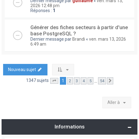
Dernier message par
guillaume
«
ven. mars 13,
2026 12:48 pm
Réponses :
1
Générer des fiches secteurs à partir d'une
base PostgreSQL ?
Dernier message par
Brandi
«
ven. mars 13, 2026
6:49 am
Nouveau sujet
1347 sujets
1
…
2
3
4
5
54
Page
1
sur
54
Suivante
Aller à
Informations