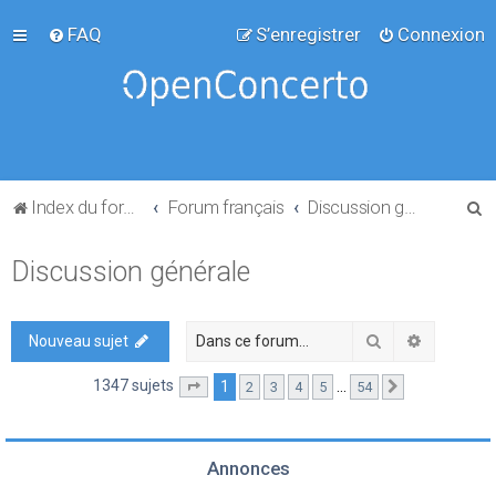
FAQ
S’enregistrer
Connexion
R
Index du forum
Forum français
Discussion générale
e
Discussion générale
c
h
e
Rechercher
Recherch
Nouveau sujet
r
1347 sujets
1
…
2
3
4
5
54
Page
1
sur
54
Suivante
c
h
e
Annonces
r