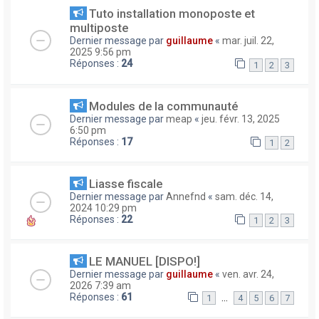
Tuto installation monoposte et
multiposte
Dernier message par
guillaume
«
mar. juil. 22,
2025 9:56 pm
Réponses :
24
1
2
3
Modules de la communauté
Dernier message par
meap
«
jeu. févr. 13, 2025
6:50 pm
Réponses :
17
1
2
Liasse fiscale
Dernier message par
Annefnd
«
sam. déc. 14,
2024 10:29 pm
Réponses :
22
1
2
3
LE MANUEL [DISPO!]
Dernier message par
guillaume
«
ven. avr. 24,
2026 7:39 am
Réponses :
61
…
1
4
5
6
7