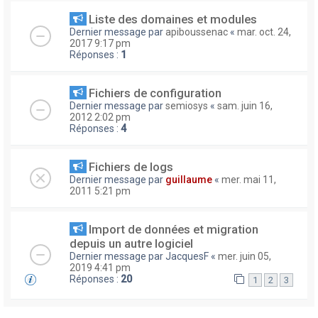
Liste des domaines et modules
Dernier message par
apiboussenac
«
mar. oct. 24,
2017 9:17 pm
Réponses :
1
Fichiers de configuration
Dernier message par
semiosys
«
sam. juin 16,
2012 2:02 pm
Réponses :
4
Fichiers de logs
Dernier message par
guillaume
«
mer. mai 11,
2011 5:21 pm
Import de données et migration
depuis un autre logiciel
Dernier message par
JacquesF
«
mer. juin 05,
2019 4:41 pm
Réponses :
20
1
2
3