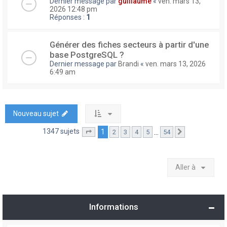
Dernier message par
guillaume
«
ven. mars 13,
2026 12:48 pm
Réponses :
1
Générer des fiches secteurs à partir d'une
base PostgreSQL ?
Dernier message par
Brandi
«
ven. mars 13, 2026
6:49 am
Nouveau sujet
1347 sujets
1
…
2
3
4
5
54
Page
1
sur
54
Suivante
Aller à
Informations