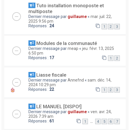
Tuto installation monoposte et
multiposte
Dernier message par
guillaume
«
mar. juil. 22,
2025 9:56 pm
Réponses :
24
1
2
3
Modules de la communauté
Dernier message par
meap
«
jeu. févr. 13, 2025
6:50 pm
Réponses :
17
1
2
Liasse fiscale
Dernier message par
Annefnd
«
sam. déc. 14,
2024 10:29 pm
Réponses :
22
1
2
3
LE MANUEL [DISPO!]
Dernier message par
guillaume
«
ven. avr. 24,
2026 7:39 am
Réponses :
61
…
1
4
5
6
7