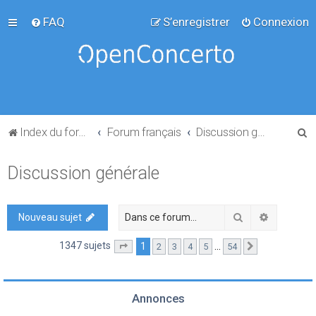
FAQ
S’enregistrer
Connexion
R
Index du forum
Forum français
Discussion générale
e
Discussion générale
c
h
e
Rechercher
Recherch
Nouveau sujet
r
1347 sujets
1
…
2
3
4
5
54
Page
1
sur
54
Suivante
c
h
e
Annonces
r