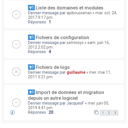
Liste des domaines et modules
Dernier message par
apiboussenac
«
mar. oct. 24,
2017 9:17 pm
Réponses :
1
Fichiers de configuration
Dernier message par
semiosys
«
sam. juin 16,
2012 2:02 pm
Réponses :
4
Fichiers de logs
Dernier message par
guillaume
«
mer. mai 11,
2011 5:21 pm
Import de données et migration
depuis un autre logiciel
Dernier message par
JacquesF
«
mer. juin 05,
2019 4:41 pm
Réponses :
20
1
2
3