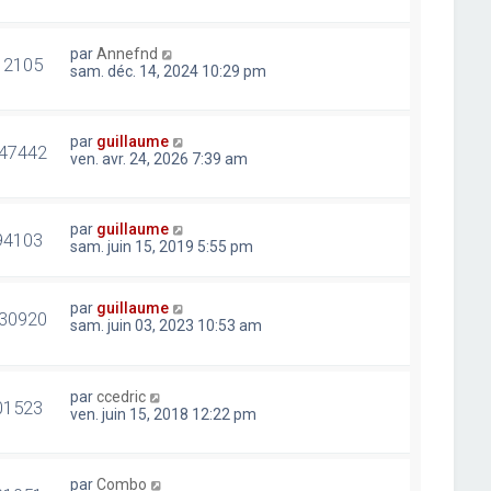
par
Annefnd
12105
sam. déc. 14, 2024 10:29 pm
par
guillaume
47442
ven. avr. 24, 2026 7:39 am
par
guillaume
94103
sam. juin 15, 2019 5:55 pm
par
guillaume
30920
sam. juin 03, 2023 10:53 am
par
ccedric
01523
ven. juin 15, 2018 12:22 pm
par
Combo