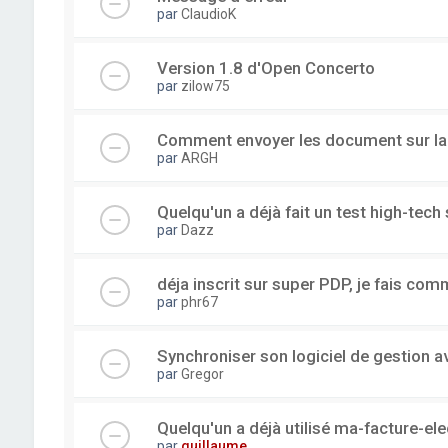
par
ClaudioK
Version 1.8 d'Open Concerto
par
zilow75
Comment envoyer les document sur l
par
ARGH
Quelqu'un a déjà fait un test high-tec
par
Dazz
déja inscrit sur super PDP, je fais com
par
phr67
Synchroniser son logiciel de gestion a
par
Gregor
Quelqu'un a déjà utilisé ma-facture-el
par
guillaume