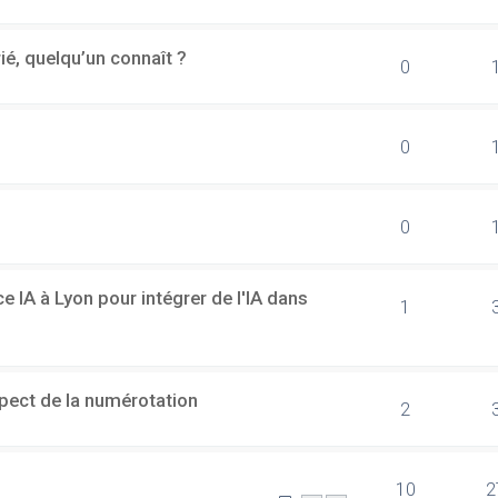
rié, quelqu’un connaît ?
0
0
0
 IA à Lyon pour intégrer de l'IA dans
1
spect de la numérotation
2
10
2