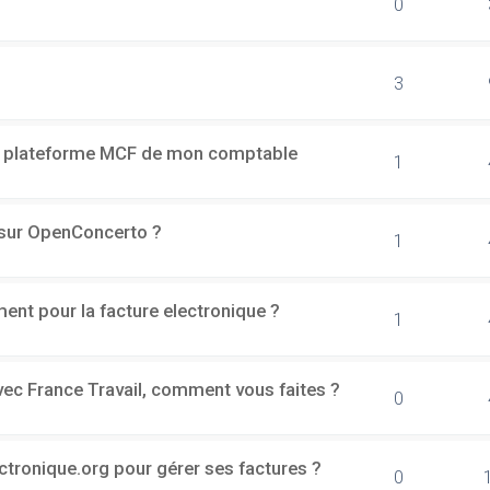
0
3
a plateforme MCF de mon comptable
1
h sur OpenConcerto ?
1
ment pour la facture electronique ?
1
vec France Travail, comment vous faites ?
0
ectronique.org pour gérer ses factures ?
0