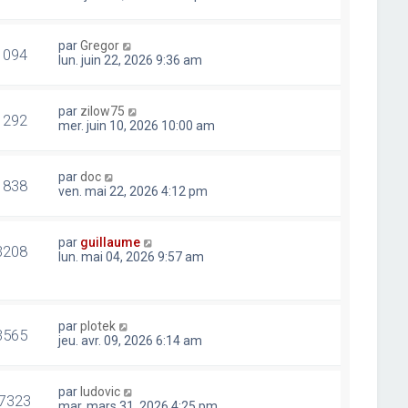
par
Gregor
1094
lun. juin 22, 2026 9:36 am
par
zilow75
1292
mer. juin 10, 2026 10:00 am
par
doc
1838
ven. mai 22, 2026 4:12 pm
par
guillaume
3208
lun. mai 04, 2026 9:57 am
par
plotek
3565
jeu. avr. 09, 2026 6:14 am
par
ludovic
7323
mar. mars 31, 2026 4:25 pm