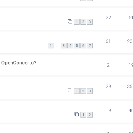
22
5
1
2
3
61
20
…
1
3
4
5
6
7
er OpenConcerto?
2
1
28
36
1
2
3
18
4
1
2