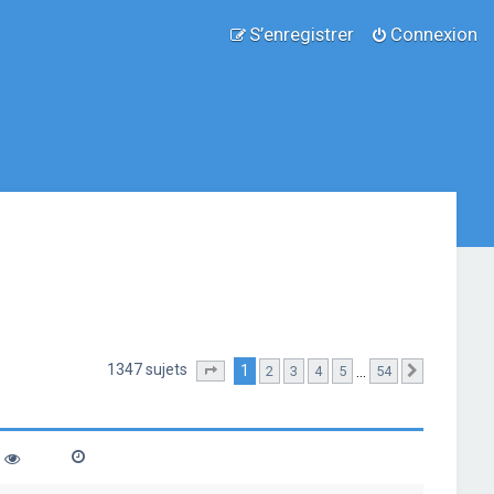
S’enregistrer
Connexion
1347 sujets
1
…
2
3
4
5
54
Page
1
sur
54
Suivante