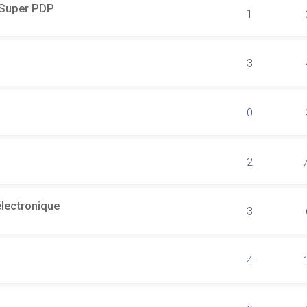
r Super PDP
1
3
0
2
électronique
3
4