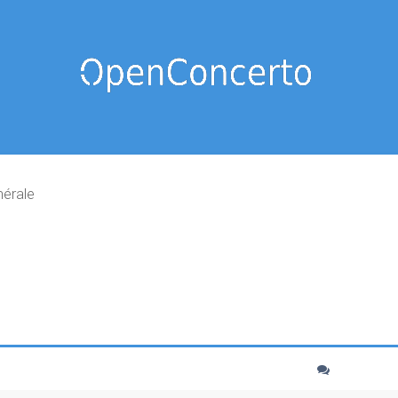
nérale
cher
echerche avancée