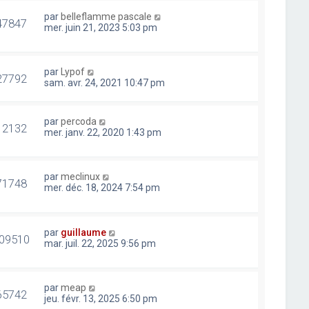
par
belleflamme pascale
47847
mer. juin 21, 2023 5:03 pm
par
Lypof
27792
sam. avr. 24, 2021 10:47 pm
par
percoda
12132
mer. janv. 22, 2020 1:43 pm
par
meclinux
71748
mer. déc. 18, 2024 7:54 pm
par
guillaume
09510
mar. juil. 22, 2025 9:56 pm
par
meap
65742
jeu. févr. 13, 2025 6:50 pm