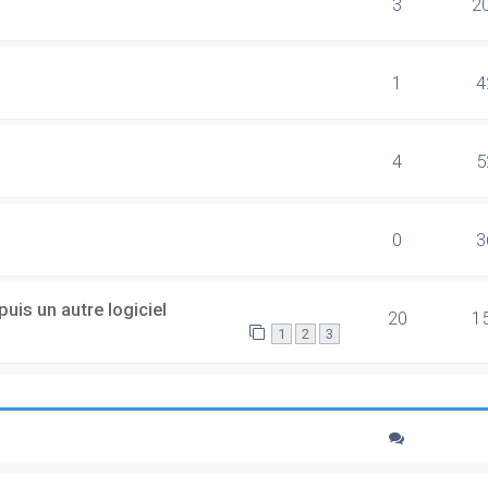
3
2
1
4
4
5
0
3
uis un autre logiciel
20
1
1
2
3