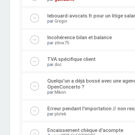
lebouard-avocats.fr pour un litige sala
par
Gregor
Incohérence bilan et balance
par
zilow75
TVA spécifique client
par
doc
Quelqu'un a déjà bossé avec une agence
OpenConcerto ?
par
Mikon
Erreur pendant l'importation // non re
par
plotek
Encaissement chèque d'acompte