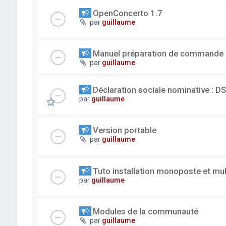
OpenConcerto 1.7
par
guillaume
Manuel préparation de commande
par
guillaume
Déclaration sociale nominative : D
par
guillaume
Version portable
par
guillaume
Tuto installation monoposte et mu
par
guillaume
Modules de la communauté
par
guillaume