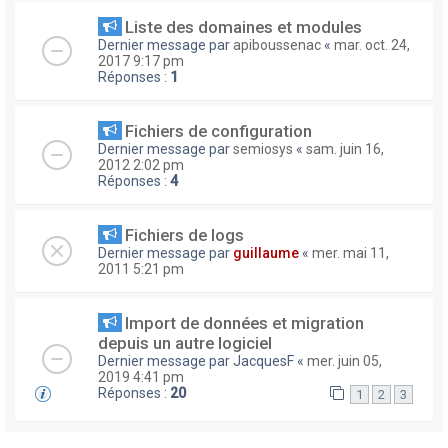
Liste des domaines et modules
Dernier message par
apiboussenac
«
mar. oct. 24,
2017 9:17 pm
Réponses :
1
Fichiers de configuration
Dernier message par
semiosys
«
sam. juin 16,
2012 2:02 pm
Réponses :
4
Fichiers de logs
Dernier message par
guillaume
«
mer. mai 11,
2011 5:21 pm
Import de données et migration
depuis un autre logiciel
Dernier message par
JacquesF
«
mer. juin 05,
2019 4:41 pm
Réponses :
20
1
2
3