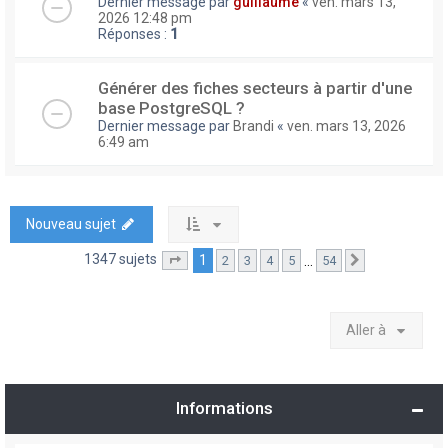
Dernier message par
guillaume
«
ven. mars 13,
2026 12:48 pm
Réponses :
1
Générer des fiches secteurs à partir d'une
base PostgreSQL ?
Dernier message par
Brandi
«
ven. mars 13, 2026
6:49 am
Nouveau sujet
1347 sujets
1
…
2
3
4
5
54
Page
1
sur
54
Suivante
Aller à
Informations