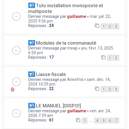
Tuto installation monoposte et
multiposte
Dernier message par
guillaume
«
mar. juil. 22,
2025 9:56 pm
Réponses :
24
1
2
3
Modules de la communauté
Dernier message par
meap
«
jeu. févr. 13, 2025
6:50 pm
Réponses :
17
1
2
Liasse fiscale
Dernier message par
Annefnd
«
sam. déc. 14,
2024 10:29 pm
Réponses :
22
1
2
3
LE MANUEL [DISPO!]
Dernier message par
guillaume
«
ven. avr. 24,
2026 7:39 am
Réponses :
61
…
1
4
5
6
7