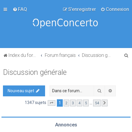
FAQ
S’enregistrer
Connexion
R
Index du forum
Forum français
Discussion générale
e
Discussion générale
c
h
e
Rechercher
Recherch
Nouveau sujet
r
1347 sujets
1
…
2
3
4
5
54
Page
1
sur
54
Suivante
c
h
e
Annonces
r