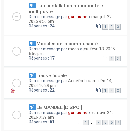
Tuto installation monoposte et
multiposte
Dernier message par
guillaume
«
mar. juil. 22,
2025 9:56 pm
Réponses :
24
1
2
3
Modules de la communauté
Dernier message par
meap
«
jeu. févr. 13, 2025
6:50 pm
Réponses :
17
1
2
Liasse fiscale
Dernier message par
Annefnd
«
sam. déc. 14,
2024 10:29 pm
Réponses :
22
1
2
3
LE MANUEL [DISPO!]
Dernier message par
guillaume
«
ven. avr. 24,
2026 7:39 am
Réponses :
61
…
1
4
5
6
7