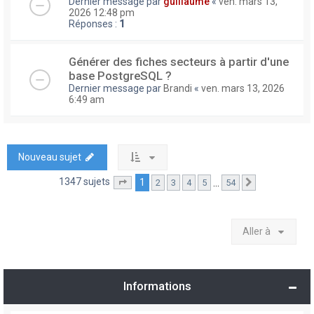
Dernier message par
guillaume
«
ven. mars 13,
2026 12:48 pm
Réponses :
1
Générer des fiches secteurs à partir d'une
base PostgreSQL ?
Dernier message par
Brandi
«
ven. mars 13, 2026
6:49 am
Nouveau sujet
1347 sujets
1
…
2
3
4
5
54
Page
1
sur
54
Suivante
Aller à
Informations