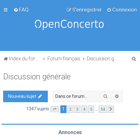
FAQ
S’enregistrer
Connexion
R
Index du forum
Forum français
Discussion générale
e
Discussion générale
c
h
e
Rechercher
Recherch
Nouveau sujet
r
1347 sujets
1
…
2
3
4
5
54
Page
1
sur
54
Suivante
c
h
e
Annonces
r