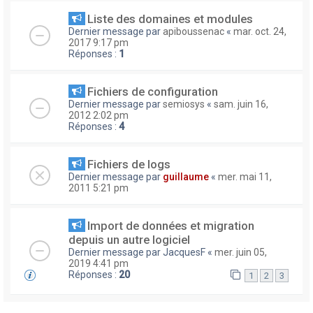
Liste des domaines et modules
Dernier message par
apiboussenac
«
mar. oct. 24,
2017 9:17 pm
Réponses :
1
Fichiers de configuration
Dernier message par
semiosys
«
sam. juin 16,
2012 2:02 pm
Réponses :
4
Fichiers de logs
Dernier message par
guillaume
«
mer. mai 11,
2011 5:21 pm
Import de données et migration
depuis un autre logiciel
Dernier message par
JacquesF
«
mer. juin 05,
2019 4:41 pm
Réponses :
20
1
2
3