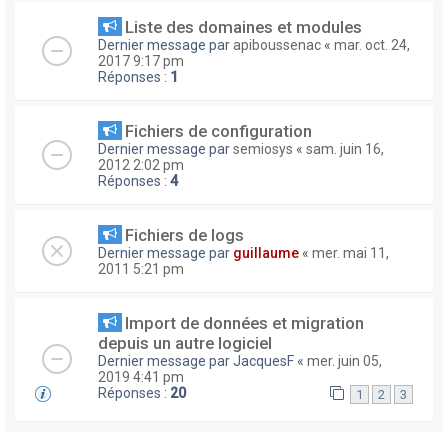
Liste des domaines et modules
Dernier message par
apiboussenac
«
mar. oct. 24,
2017 9:17 pm
Réponses :
1
Fichiers de configuration
Dernier message par
semiosys
«
sam. juin 16,
2012 2:02 pm
Réponses :
4
Fichiers de logs
Dernier message par
guillaume
«
mer. mai 11,
2011 5:21 pm
Import de données et migration
depuis un autre logiciel
Dernier message par
JacquesF
«
mer. juin 05,
2019 4:41 pm
Réponses :
20
1
2
3