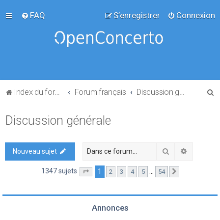
FAQ
S’enregistrer
Connexion
R
Index du forum
Forum français
Discussion générale
e
Discussion générale
c
h
e
Rechercher
Recherch
Nouveau sujet
r
1347 sujets
1
…
2
3
4
5
54
Page
1
sur
54
Suivante
c
h
e
Annonces
r