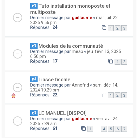
Tuto installation monoposte et
multiposte
Dernier message par
guillaume
«
mar. juil. 22,
2025 9:56 pm
Réponses :
24
1
2
3
Modules de la communauté
Dernier message par
meap
«
jeu. févr. 13, 2025
6:50 pm
Réponses :
17
1
2
Liasse fiscale
Dernier message par
Annefnd
«
sam. déc. 14,
2024 10:29 pm
Réponses :
22
1
2
3
LE MANUEL [DISPO!]
Dernier message par
guillaume
«
ven. avr. 24,
2026 7:39 am
Réponses :
61
…
1
4
5
6
7