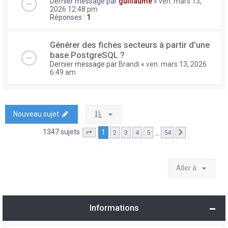
Dernier message par
guillaume
«
ven. mars 13,
2026 12:48 pm
Réponses :
1
Générer des fiches secteurs à partir d'une
base PostgreSQL ?
Dernier message par
Brandi
«
ven. mars 13, 2026
6:49 am
Nouveau sujet
1347 sujets
1
…
2
3
4
5
54
Page
1
sur
54
Suivante
Aller à
Informations