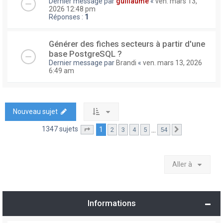
Dernier message par
guillaume
«
ven. mars 13,
2026 12:48 pm
Réponses :
1
Générer des fiches secteurs à partir d'une
base PostgreSQL ?
Dernier message par
Brandi
«
ven. mars 13, 2026
6:49 am
Nouveau sujet
1347 sujets
1
…
2
3
4
5
54
Page
1
sur
54
Suivante
Aller à
Informations