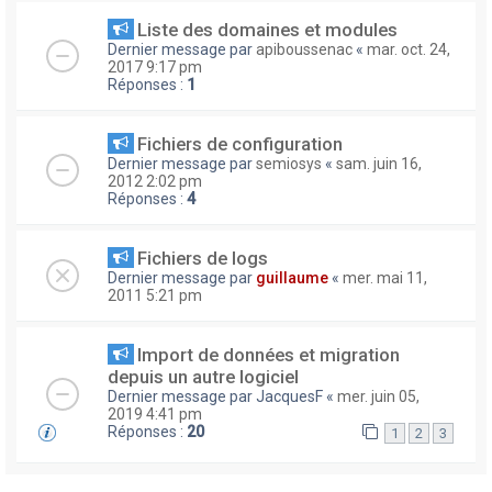
Liste des domaines et modules
Dernier message par
apiboussenac
«
mar. oct. 24,
2017 9:17 pm
Réponses :
1
Fichiers de configuration
Dernier message par
semiosys
«
sam. juin 16,
2012 2:02 pm
Réponses :
4
Fichiers de logs
Dernier message par
guillaume
«
mer. mai 11,
2011 5:21 pm
Import de données et migration
depuis un autre logiciel
Dernier message par
JacquesF
«
mer. juin 05,
2019 4:41 pm
Réponses :
20
1
2
3