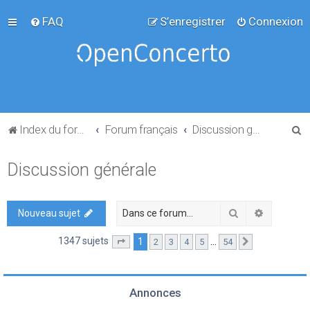
FAQ
S’enregistrer
Connexion
R
Index du forum
Forum français
Discussion générale
e
Discussion générale
c
h
e
Rechercher
Recherch
Nouveau sujet
r
1347 sujets
1
…
2
3
4
5
54
Page
1
sur
54
Suivante
c
h
e
Annonces
r