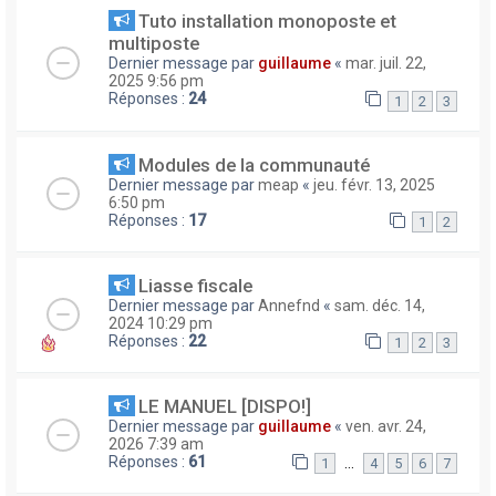
Tuto installation monoposte et
multiposte
Dernier message par
guillaume
«
mar. juil. 22,
2025 9:56 pm
Réponses :
24
1
2
3
Modules de la communauté
Dernier message par
meap
«
jeu. févr. 13, 2025
6:50 pm
Réponses :
17
1
2
Liasse fiscale
Dernier message par
Annefnd
«
sam. déc. 14,
2024 10:29 pm
Réponses :
22
1
2
3
LE MANUEL [DISPO!]
Dernier message par
guillaume
«
ven. avr. 24,
2026 7:39 am
Réponses :
61
…
1
4
5
6
7