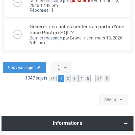
Dernier message par
guillaume
«
ven. mars 13,
2026 12:48 pm
Réponses :
1
Générer des fiches secteurs à partir d'une
base PostgreSQL ?
Dernier message par
Brandi
«
ven. mars 13, 2026
6:49 am
Nouveau sujet
1347 sujets
1
…
2
3
4
5
54
Page
1
sur
54
Suivante
Aller à
Informations