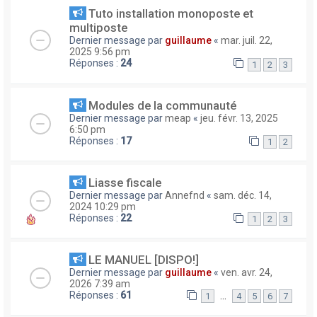
Tuto installation monoposte et
multiposte
Dernier message par
guillaume
«
mar. juil. 22,
2025 9:56 pm
Réponses :
24
1
2
3
Modules de la communauté
Dernier message par
meap
«
jeu. févr. 13, 2025
6:50 pm
Réponses :
17
1
2
Liasse fiscale
Dernier message par
Annefnd
«
sam. déc. 14,
2024 10:29 pm
Réponses :
22
1
2
3
LE MANUEL [DISPO!]
Dernier message par
guillaume
«
ven. avr. 24,
2026 7:39 am
Réponses :
61
…
1
4
5
6
7