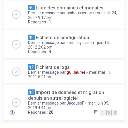
Liste des domaines et modules
Dernier message par
apiboussenac
«
mar. oct. 24,
2017 9:17 pm
Réponses :
1
Fichiers de configuration
Dernier message par
semiosys
«
sam. juin 16,
2012 2:02 pm
Réponses :
4
Fichiers de logs
Dernier message par
guillaume
«
mer. mai 11,
2011 5:21 pm
Import de données et migration
depuis un autre logiciel
Dernier message par
JacquesF
«
mer. juin 05,
2019 4:41 pm
Réponses :
20
1
2
3