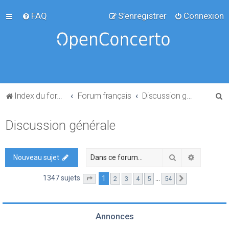
FAQ
S’enregistrer
Connexion
R
Index du forum
Forum français
Discussion générale
e
Discussion générale
c
h
e
Rechercher
Recherch
Nouveau sujet
r
1347 sujets
1
…
2
3
4
5
54
Page
1
sur
54
Suivante
c
h
e
Annonces
r