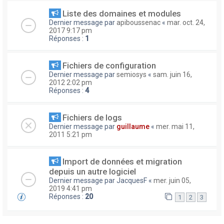
Liste des domaines et modules
Dernier message par
apiboussenac
«
mar. oct. 24,
2017 9:17 pm
Réponses :
1
Fichiers de configuration
Dernier message par
semiosys
«
sam. juin 16,
2012 2:02 pm
Réponses :
4
Fichiers de logs
Dernier message par
guillaume
«
mer. mai 11,
2011 5:21 pm
Import de données et migration
depuis un autre logiciel
Dernier message par
JacquesF
«
mer. juin 05,
2019 4:41 pm
Réponses :
20
1
2
3