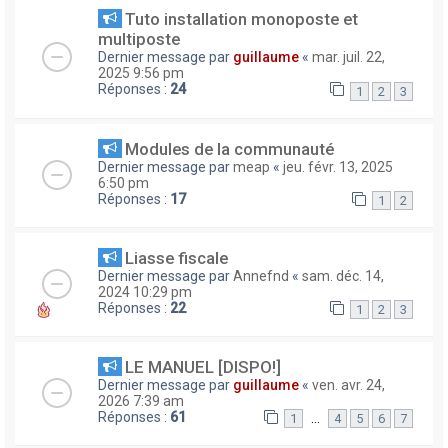
Tuto installation monoposte et
multiposte
Dernier message par
guillaume
«
mar. juil. 22,
2025 9:56 pm
Réponses :
24
1
2
3
Modules de la communauté
Dernier message par
meap
«
jeu. févr. 13, 2025
6:50 pm
Réponses :
17
1
2
Liasse fiscale
Dernier message par
Annefnd
«
sam. déc. 14,
2024 10:29 pm
Réponses :
22
1
2
3
LE MANUEL [DISPO!]
Dernier message par
guillaume
«
ven. avr. 24,
2026 7:39 am
Réponses :
61
…
1
4
5
6
7