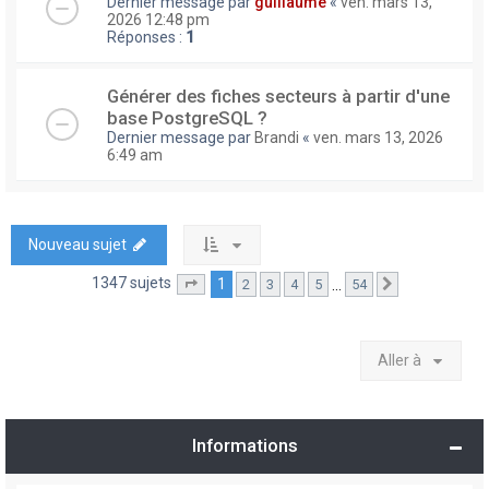
Dernier message par
guillaume
«
ven. mars 13,
2026 12:48 pm
Réponses :
1
Générer des fiches secteurs à partir d'une
base PostgreSQL ?
Dernier message par
Brandi
«
ven. mars 13, 2026
6:49 am
Nouveau sujet
1347 sujets
1
…
2
3
4
5
54
Page
1
sur
54
Suivante
Aller à
Informations