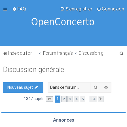
FAQ
S’enregistrer
Connexion
R
Index du forum
Forum français
Discussion générale
e
Discussion générale
c
h
e
Rechercher
Recherch
Nouveau sujet
r
1347 sujets
1
…
2
3
4
5
54
Page
1
sur
54
Suivante
c
h
e
Annonces
r