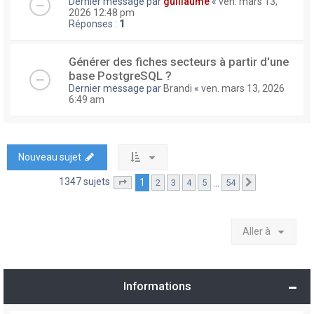
Dernier message par
guillaume
«
ven. mars 13,
2026 12:48 pm
Réponses :
1
Générer des fiches secteurs à partir d'une
base PostgreSQL ?
Dernier message par
Brandi
«
ven. mars 13, 2026
6:49 am
Nouveau sujet
1347 sujets
1
…
2
3
4
5
54
Page
1
sur
54
Suivante
Aller à
Informations