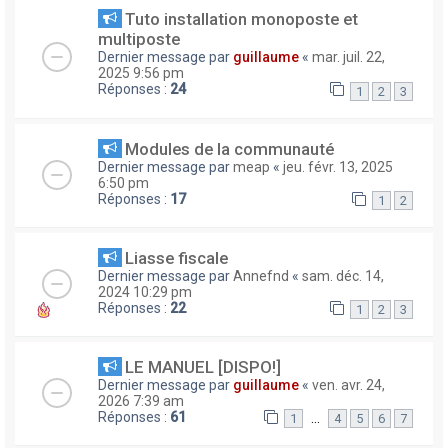
Tuto installation monoposte et
multiposte
Dernier message par
guillaume
«
mar. juil. 22,
2025 9:56 pm
Réponses :
24
1
2
3
Modules de la communauté
Dernier message par
meap
«
jeu. févr. 13, 2025
6:50 pm
Réponses :
17
1
2
Liasse fiscale
Dernier message par
Annefnd
«
sam. déc. 14,
2024 10:29 pm
Réponses :
22
1
2
3
LE MANUEL [DISPO!]
Dernier message par
guillaume
«
ven. avr. 24,
2026 7:39 am
Réponses :
61
…
1
4
5
6
7