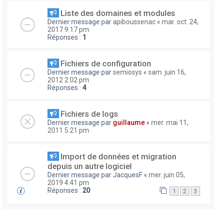
Liste des domaines et modules
Dernier message par
apiboussenac
«
mar. oct. 24,
2017 9:17 pm
Réponses :
1
Fichiers de configuration
Dernier message par
semiosys
«
sam. juin 16,
2012 2:02 pm
Réponses :
4
Fichiers de logs
Dernier message par
guillaume
«
mer. mai 11,
2011 5:21 pm
Import de données et migration
depuis un autre logiciel
Dernier message par
JacquesF
«
mer. juin 05,
2019 4:41 pm
Réponses :
20
1
2
3