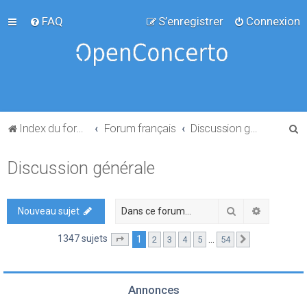
FAQ
S’enregistrer
Connexion
R
Index du forum
Forum français
Discussion générale
e
Discussion générale
c
h
e
Rechercher
Recherch
Nouveau sujet
r
1347 sujets
1
…
2
3
4
5
54
Page
1
sur
54
Suivante
c
h
e
Annonces
r