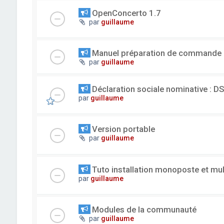
OpenConcerto 1.7
par
guillaume
Manuel préparation de commande
par
guillaume
Déclaration sociale nominative : D
par
guillaume
Version portable
par
guillaume
Tuto installation monoposte et mu
par
guillaume
Modules de la communauté
par
guillaume