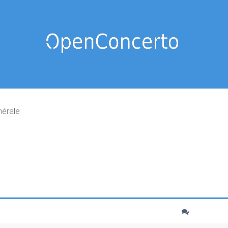
nérale
cher
echerche avancée