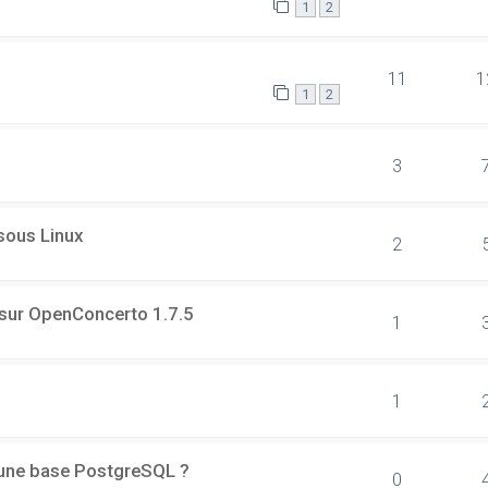
1
2
11
1
1
2
3
 sous Linux
2
 sur OpenConcerto 1.7.5
1
1
d'une base PostgreSQL ?
0