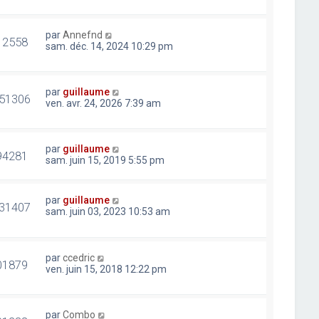
par
Annefnd
12558
sam. déc. 14, 2024 10:29 pm
par
guillaume
51306
ven. avr. 24, 2026 7:39 am
par
guillaume
94281
sam. juin 15, 2019 5:55 pm
par
guillaume
31407
sam. juin 03, 2023 10:53 am
par
ccedric
01879
ven. juin 15, 2018 12:22 pm
par
Combo