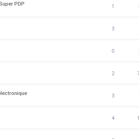
r Super PDP
1
3
0
2
électronique
3
4