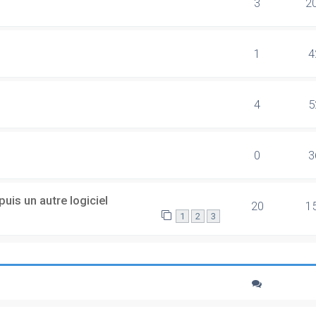
3
2
1
4
4
5
0
3
uis un autre logiciel
20
1
1
2
3