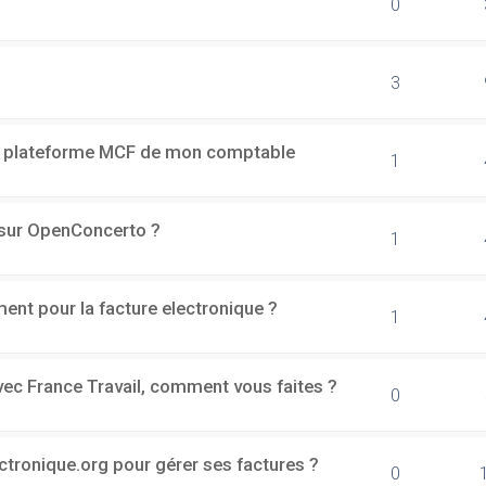
0
3
a plateforme MCF de mon comptable
1
h sur OpenConcerto ?
1
ment pour la facture electronique ?
1
vec France Travail, comment vous faites ?
0
ectronique.org pour gérer ses factures ?
0