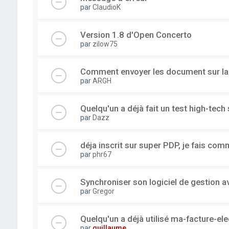
par
ClaudioK
Version 1.8 d'Open Concerto
par
zilow75
Comment envoyer les document sur l
par
ARGH
Quelqu'un a déjà fait un test high-tec
par
Dazz
déja inscrit sur super PDP, je fais com
par
phr67
Synchroniser son logiciel de gestion a
par
Gregor
Quelqu'un a déjà utilisé ma-facture-el
par
guillaume