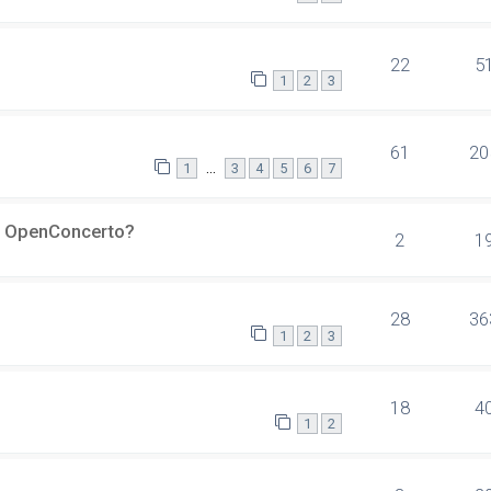
22
5
1
2
3
61
20
…
1
3
4
5
6
7
er OpenConcerto?
2
1
28
36
1
2
3
18
4
1
2