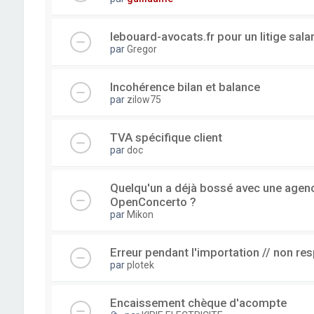
lebouard-avocats.fr pour un litige sala
par
Gregor
Incohérence bilan et balance
par
zilow75
TVA spécifique client
par
doc
Quelqu'un a déjà bossé avec une agence
OpenConcerto ?
par
Mikon
Erreur pendant l'importation // non re
par
plotek
Encaissement chèque d'acompte