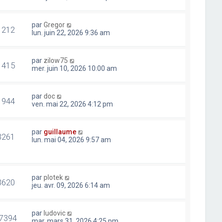
par
Gregor
1212
lun. juin 22, 2026 9:36 am
par
zilow75
1415
mer. juin 10, 2026 10:00 am
par
doc
1944
ven. mai 22, 2026 4:12 pm
par
guillaume
3261
lun. mai 04, 2026 9:57 am
par
plotek
3620
jeu. avr. 09, 2026 6:14 am
par
ludovic
7394
mar. mars 31, 2026 4:25 pm