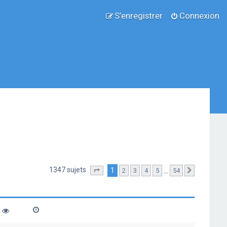
S’enregistrer
Connexion
1347 sujets
1
…
2
3
4
5
54
Page
1
sur
54
Suivante