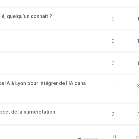
rié, quelqu’un connaît ?
0
0
0
 IA à Lyon pour intégrer de l'IA dans
1
spect de la numérotation
2
10
2