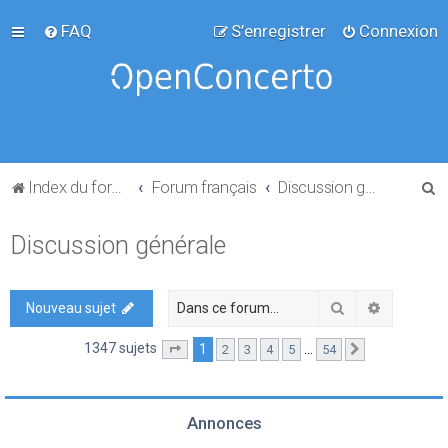
FAQ
S’enregistrer
Connexion
R
Index du forum
Forum français
Discussion générale
e
Discussion générale
c
h
e
Rechercher
Recherch
Nouveau sujet
r
1347 sujets
1
…
2
3
4
5
54
Page
1
sur
54
Suivante
c
h
e
Annonces
r