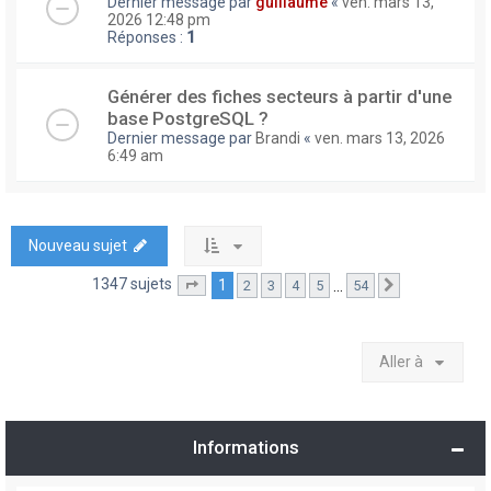
Dernier message par
guillaume
«
ven. mars 13,
2026 12:48 pm
Réponses :
1
Générer des fiches secteurs à partir d'une
base PostgreSQL ?
Dernier message par
Brandi
«
ven. mars 13, 2026
6:49 am
Nouveau sujet
1347 sujets
1
…
2
3
4
5
54
Page
1
sur
54
Suivante
Aller à
Informations