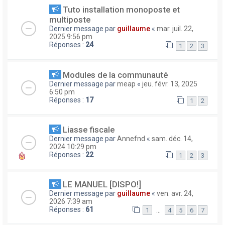
Tuto installation monoposte et
multiposte
Dernier message par
guillaume
«
mar. juil. 22,
2025 9:56 pm
Réponses :
24
1
2
3
Modules de la communauté
Dernier message par
meap
«
jeu. févr. 13, 2025
6:50 pm
Réponses :
17
1
2
Liasse fiscale
Dernier message par
Annefnd
«
sam. déc. 14,
2024 10:29 pm
Réponses :
22
1
2
3
LE MANUEL [DISPO!]
Dernier message par
guillaume
«
ven. avr. 24,
2026 7:39 am
Réponses :
61
…
1
4
5
6
7