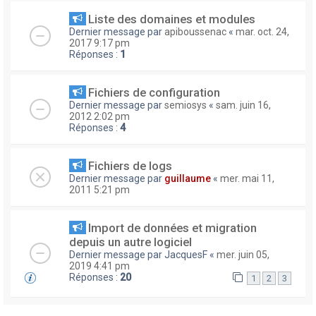
Liste des domaines et modules
Dernier message par
apiboussenac
«
mar. oct. 24,
2017 9:17 pm
Réponses :
1
Fichiers de configuration
Dernier message par
semiosys
«
sam. juin 16,
2012 2:02 pm
Réponses :
4
Fichiers de logs
Dernier message par
guillaume
«
mer. mai 11,
2011 5:21 pm
Import de données et migration
depuis un autre logiciel
Dernier message par
JacquesF
«
mer. juin 05,
2019 4:41 pm
Réponses :
20
1
2
3