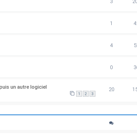
3
2
1
4
4
5
0
3
uis un autre logiciel
20
1
1
2
3