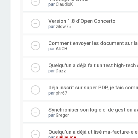
par
ClaudioK
Version 1.8 d'Open Concerto
par
zilow75
Comment envoyer les document sur l
par
ARGH
Quelqu'un a déjà fait un test high-tec
par
Dazz
déja inscrit sur super PDP, je fais com
par
phr67
Synchroniser son logiciel de gestion a
par
Gregor
Quelqu'un a déjà utilisé ma-facture-el
par
guillaume