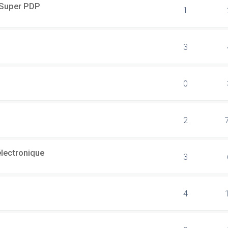
r Super PDP
1
3
0
2
électronique
3
4