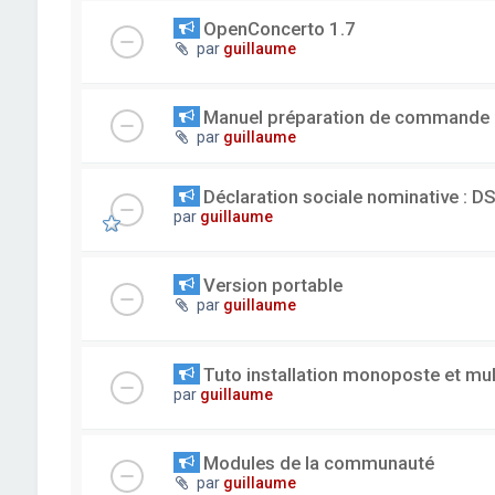
OpenConcerto 1.7
par
guillaume
Manuel préparation de commande
par
guillaume
Déclaration sociale nominative : D
par
guillaume
Version portable
par
guillaume
Tuto installation monoposte et mu
par
guillaume
Modules de la communauté
par
guillaume