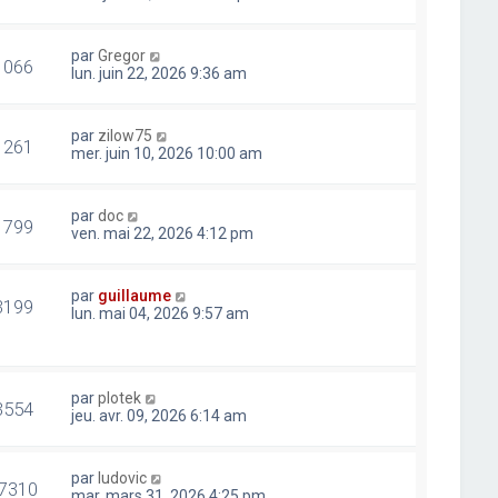
par
Gregor
1066
lun. juin 22, 2026 9:36 am
par
zilow75
1261
mer. juin 10, 2026 10:00 am
par
doc
1799
ven. mai 22, 2026 4:12 pm
par
guillaume
3199
lun. mai 04, 2026 9:57 am
par
plotek
3554
jeu. avr. 09, 2026 6:14 am
par
ludovic
7310
mar. mars 31, 2026 4:25 pm