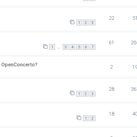
22
5
1
2
3
61
20
…
1
3
4
5
6
7
er OpenConcerto?
2
1
28
36
1
2
3
18
4
1
2