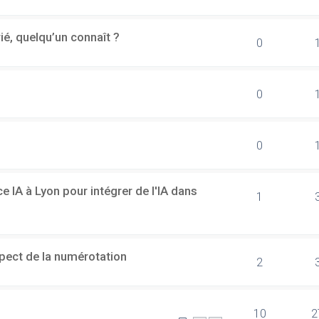
rié, quelqu’un connaît ?
0
0
0
 IA à Lyon pour intégrer de l'IA dans
1
spect de la numérotation
2
10
2