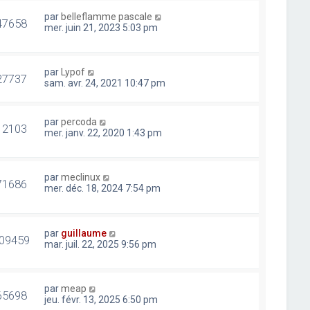
par
belleflamme pascale
47658
mer. juin 21, 2023 5:03 pm
par
Lypof
27737
sam. avr. 24, 2021 10:47 pm
par
percoda
12103
mer. janv. 22, 2020 1:43 pm
par
meclinux
71686
mer. déc. 18, 2024 7:54 pm
par
guillaume
09459
mar. juil. 22, 2025 9:56 pm
par
meap
65698
jeu. févr. 13, 2025 6:50 pm