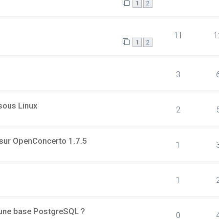
1
2
11
1
1
2
3
 sous Linux
2
 sur OpenConcerto 1.7.5
1
1
d'une base PostgreSQL ?
0