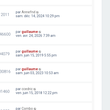
par
Annefnd
12011
sam. déc. 14, 2024 10:29 pm
par
guillaume
46600
ven. avr. 24, 2026 7:39 am
par
guillaume
94079
sam. juin 15, 2019 5:55 pm
par
guillaume
30816
sam. juin 03, 2023 10:53 am
par
ccedric
01460
ven. juin 15, 2018 12:22 pm
par
Combo