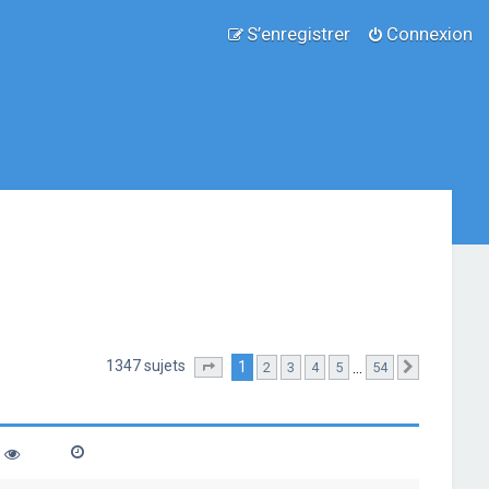
S’enregistrer
Connexion
1347 sujets
1
…
2
3
4
5
54
Page
1
sur
54
Suivante