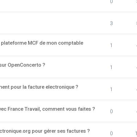
0
3
a plateforme MCF de mon comptable
1
h sur OpenConcerto ?
1
ment pour la facture electronique ?
1
vec France Travail, comment vous faites ?
0
ectronique.org pour gérer ses factures ?
0