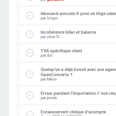
lebouard-avocats.fr pour un litige sala
par
Gregor
Incohérence bilan et balance
par
zilow75
TVA spécifique client
par
doc
Quelqu'un a déjà bossé avec une agence
OpenConcerto ?
par
Mikon
Erreur pendant l'importation // non re
par
plotek
Encaissement chèque d'acompte