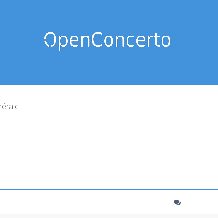
nérale
cher
echerche avancée