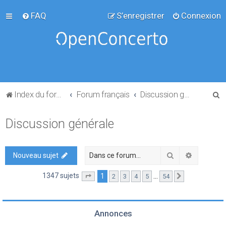
FAQ
S’enregistrer
Connexion
R
Index du forum
Forum français
Discussion générale
e
Discussion générale
c
h
e
Rechercher
Recherch
Nouveau sujet
r
1347 sujets
1
…
2
3
4
5
54
Page
1
sur
54
Suivante
c
h
e
Annonces
r