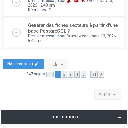
Dernier message par
guillaume
«
ven. mars 13,
2026 12:48 pm
Réponses :
1
Générer des fiches secteurs à partir d'une
base PostgreSQL ?
Dernier message par
Brandi
«
ven. mars 13, 2026
6:49 am
Nouveau sujet
1347 sujets
1
…
2
3
4
5
54
Page
1
sur
54
Suivante
Aller à
Informations