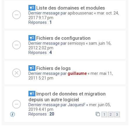
Liste des domaines et modules
Dernier message par
apiboussenac
«
mar. oct. 24,
2017 9:17 pm
Réponses :
1
Fichiers de configuration
Dernier message par
semiosys
«
sam. juin 16,
2012 2:02 pm
Réponses :
4
Fichiers de logs
Dernier message par
guillaume
«
mer. mai 11,
2011 5:21 pm
Import de données et migration
depuis un autre logiciel
Dernier message par
JacquesF
«
mer. juin 05,
2019 4:41 pm
Réponses :
20
1
2
3