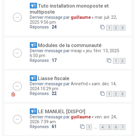
Tuto installation monoposte et
multiposte
Dernier message par
guillaume
«
mar. juil. 22,
2025 9:56 pm
Réponses :
24
1
2
3
Modules de la communauté
Dernier message par
meap
«
jeu. févr. 13, 2025
6:50 pm
Réponses :
17
1
2
Liasse fiscale
Dernier message par
Annefnd
«
sam. déc. 14,
2024 10:29 pm
Réponses :
22
1
2
3
LE MANUEL [DISPO!]
Dernier message par
guillaume
«
ven. avr. 24,
2026 7:39 am
Réponses :
61
…
1
4
5
6
7