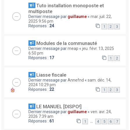
Tuto installation monoposte et
multiposte
Dernier message par
guillaume
«
mar. juil. 22,
2025 9:56 pm
Réponses :
24
1
2
3
Modules de la communauté
Dernier message par
meap
«
jeu. févr. 13, 2025
6:50 pm
Réponses :
17
1
2
Liasse fiscale
Dernier message par
Annefnd
«
sam. déc. 14,
2024 10:29 pm
Réponses :
22
1
2
3
LE MANUEL [DISPO!]
Dernier message par
guillaume
«
ven. avr. 24,
2026 7:39 am
Réponses :
61
…
1
4
5
6
7