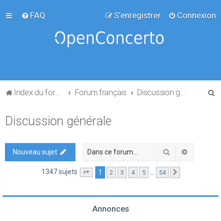
FAQ
S’enregistrer
Connexion
R
Index du forum
Forum français
Discussion générale
e
Discussion générale
c
h
e
Rechercher
Recherch
Nouveau sujet
r
1347 sujets
1
…
2
3
4
5
54
Page
1
sur
54
Suivante
c
h
e
Annonces
r