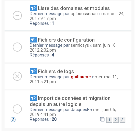
Liste des domaines et modules
Dernier message par
apiboussenac
«
mar. oct. 24,
2017 9:17 pm
Réponses :
1
Fichiers de configuration
Dernier message par
semiosys
«
sam. juin 16,
2012 2:02 pm
Réponses :
4
Fichiers de logs
Dernier message par
guillaume
«
mer. mai 11,
2011 5:21 pm
Import de données et migration
depuis un autre logiciel
Dernier message par
JacquesF
«
mer. juin 05,
2019 4:41 pm
Réponses :
20
1
2
3