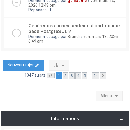
Dernier message par
guillaume
«
ven. mars 13,
2026 12:48 pm
Réponses :
1
Générer des fiches secteurs à partir d'une
base PostgreSQL ?
Dernier message par
Brandi
«
ven. mars 13, 2026
6:49 am
Nouveau sujet
1347 sujets
1
…
2
3
4
5
54
Page
1
sur
54
Suivante
Aller à
Informations