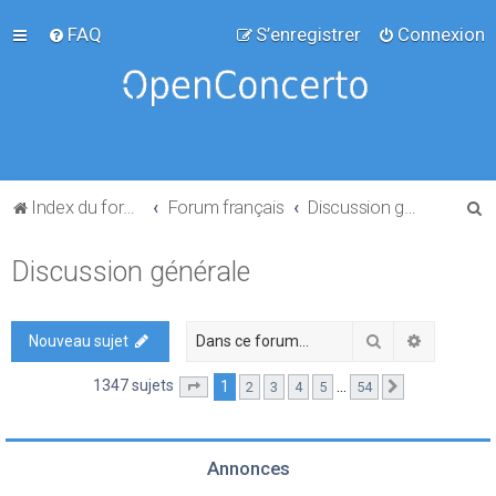
FAQ
S’enregistrer
Connexion
R
Index du forum
Forum français
Discussion générale
e
Discussion générale
c
h
e
Rechercher
Recherch
Nouveau sujet
r
1347 sujets
1
…
2
3
4
5
54
Page
1
sur
54
Suivante
c
h
e
Annonces
r