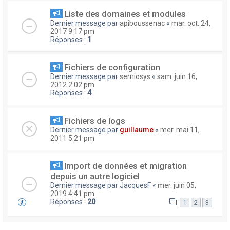
Liste des domaines et modules
Dernier message par
apiboussenac
«
mar. oct. 24,
2017 9:17 pm
Réponses :
1
Fichiers de configuration
Dernier message par
semiosys
«
sam. juin 16,
2012 2:02 pm
Réponses :
4
Fichiers de logs
Dernier message par
guillaume
«
mer. mai 11,
2011 5:21 pm
Import de données et migration
depuis un autre logiciel
Dernier message par
JacquesF
«
mer. juin 05,
2019 4:41 pm
Réponses :
20
1
2
3