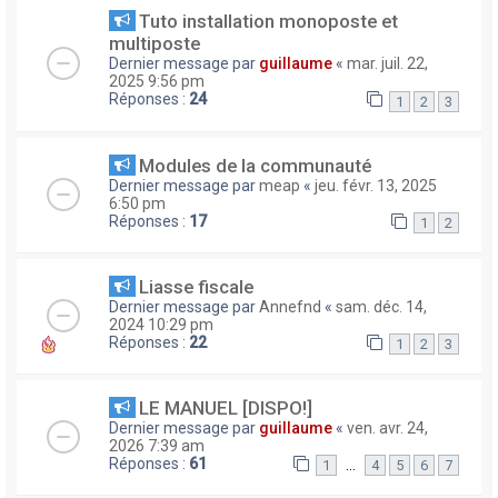
Tuto installation monoposte et
multiposte
Dernier message par
guillaume
«
mar. juil. 22,
2025 9:56 pm
Réponses :
24
1
2
3
Modules de la communauté
Dernier message par
meap
«
jeu. févr. 13, 2025
6:50 pm
Réponses :
17
1
2
Liasse fiscale
Dernier message par
Annefnd
«
sam. déc. 14,
2024 10:29 pm
Réponses :
22
1
2
3
LE MANUEL [DISPO!]
Dernier message par
guillaume
«
ven. avr. 24,
2026 7:39 am
Réponses :
61
…
1
4
5
6
7