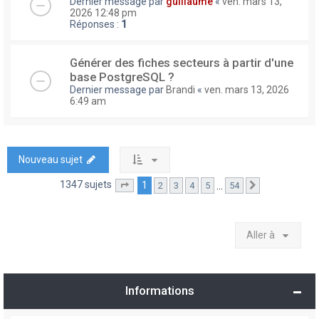
Dernier message par
guillaume
«
ven. mars 13,
2026 12:48 pm
Réponses :
1
Générer des fiches secteurs à partir d'une
base PostgreSQL ?
Dernier message par
Brandi
«
ven. mars 13, 2026
6:49 am
Nouveau sujet
1347 sujets
1
…
2
3
4
5
54
Page
1
sur
54
Suivante
Aller à
Informations