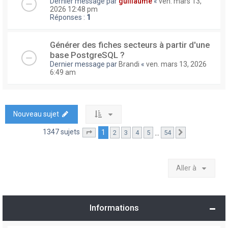
Dernier message par
guillaume
«
ven. mars 13,
2026 12:48 pm
Réponses :
1
Générer des fiches secteurs à partir d'une
base PostgreSQL ?
Dernier message par
Brandi
«
ven. mars 13, 2026
6:49 am
Nouveau sujet
1347 sujets
1
…
2
3
4
5
54
Page
1
sur
54
Suivante
Aller à
Informations