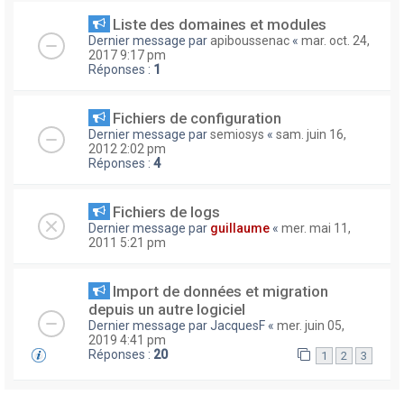
Liste des domaines et modules
Dernier message par
apiboussenac
«
mar. oct. 24,
2017 9:17 pm
Réponses :
1
Fichiers de configuration
Dernier message par
semiosys
«
sam. juin 16,
2012 2:02 pm
Réponses :
4
Fichiers de logs
Dernier message par
guillaume
«
mer. mai 11,
2011 5:21 pm
Import de données et migration
depuis un autre logiciel
Dernier message par
JacquesF
«
mer. juin 05,
2019 4:41 pm
Réponses :
20
1
2
3