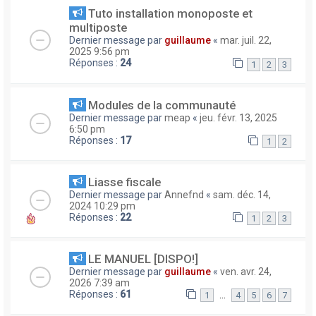
Tuto installation monoposte et
multiposte
Dernier message par
guillaume
«
mar. juil. 22,
2025 9:56 pm
Réponses :
24
1
2
3
Modules de la communauté
Dernier message par
meap
«
jeu. févr. 13, 2025
6:50 pm
Réponses :
17
1
2
Liasse fiscale
Dernier message par
Annefnd
«
sam. déc. 14,
2024 10:29 pm
Réponses :
22
1
2
3
LE MANUEL [DISPO!]
Dernier message par
guillaume
«
ven. avr. 24,
2026 7:39 am
Réponses :
61
…
1
4
5
6
7