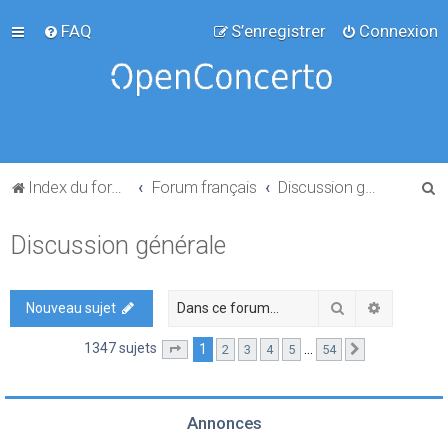
FAQ
S’enregistrer
Connexion
R
Index du forum
Forum français
Discussion générale
e
Discussion générale
c
h
e
Rechercher
Recherch
Nouveau sujet
r
1347 sujets
1
…
2
3
4
5
54
Page
1
sur
54
Suivante
c
h
e
Annonces
r