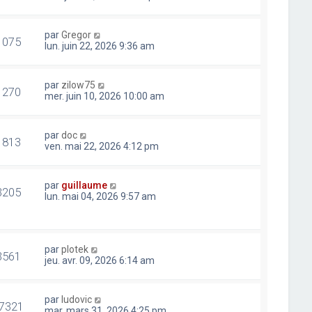
par
Gregor
1075
lun. juin 22, 2026 9:36 am
par
zilow75
1270
mer. juin 10, 2026 10:00 am
par
doc
1813
ven. mai 22, 2026 4:12 pm
par
guillaume
3205
lun. mai 04, 2026 9:57 am
par
plotek
3561
jeu. avr. 09, 2026 6:14 am
par
ludovic
7321
mar. mars 31, 2026 4:25 pm