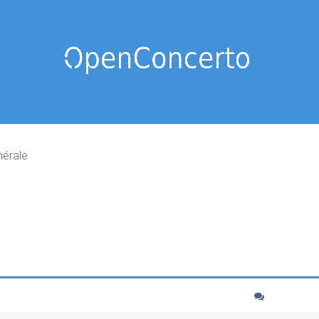
nérale
cher
echerche avancée