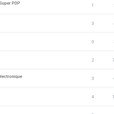
r Super PDP
1
3
0
2
électronique
3
4