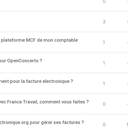
0
3
a plateforme MCF de mon comptable
1
h sur OpenConcerto ?
1
ment pour la facture electronique ?
1
vec France Travail, comment vous faites ?
0
ectronique.org pour gérer ses factures ?
0