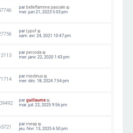
par
belleflamme pascale
47746
mer. juin 21, 2023 5:03 pm
par
Lypof
27756
sam. avr. 24, 2021 10:47 pm
par
percoda
12113
mer. janv. 22, 2020 1:43 pm
par
meclinux
71714
mer. déc. 18, 2024 7:54 pm
par
guillaume
09492
mar. juil. 22, 2025 9:56 pm
par
meap
65721
jeu. févr. 13, 2025 6:50 pm