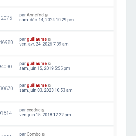
par
Annefnd
12075
sam. déc. 14, 2024 10:29 pm
par
guillaume
46980
ven. avr. 24, 2026 7:39 am
par
guillaume
94090
sam. juin 15, 2019 5:55 pm
par
guillaume
30870
sam. juin 03, 2023 10:53 am
par
ccedric
01514
ven. juin 15, 2018 12:22 pm
par
Combo