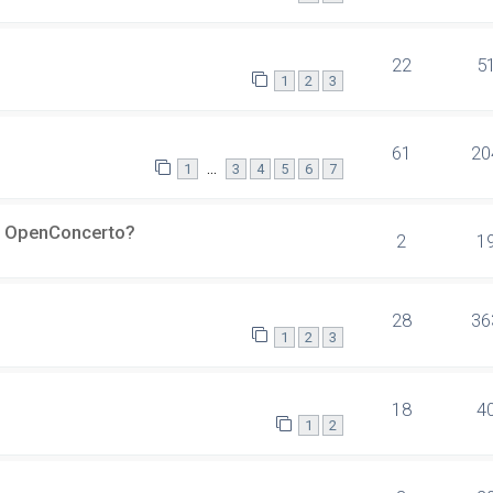
22
5
1
2
3
61
20
…
1
3
4
5
6
7
er OpenConcerto?
2
1
28
36
1
2
3
18
4
1
2