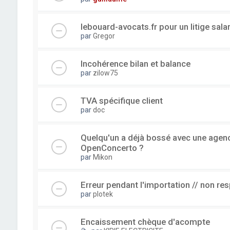
lebouard-avocats.fr pour un litige sala
par
Gregor
Incohérence bilan et balance
par
zilow75
TVA spécifique client
par
doc
Quelqu'un a déjà bossé avec une agence
OpenConcerto ?
par
Mikon
Erreur pendant l'importation // non re
par
plotek
Encaissement chèque d'acompte