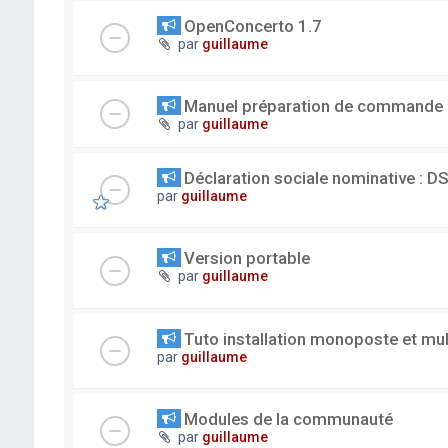
OpenConcerto 1.7
par
guillaume
Manuel préparation de commande
par
guillaume
Déclaration sociale nominative : D
par
guillaume
Version portable
par
guillaume
Tuto installation monoposte et mu
par
guillaume
Modules de la communauté
par
guillaume