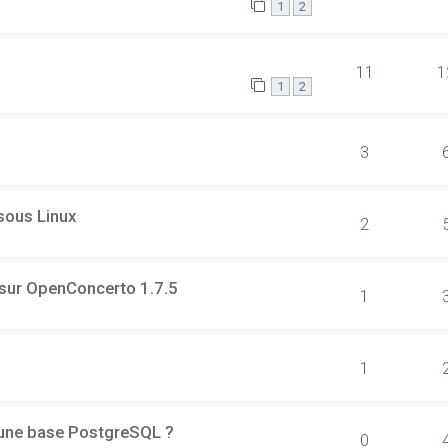
1
2
11
1
1
2
3
 sous Linux
2
 sur OpenConcerto 1.7.5
1
1
d'une base PostgreSQL ?
0