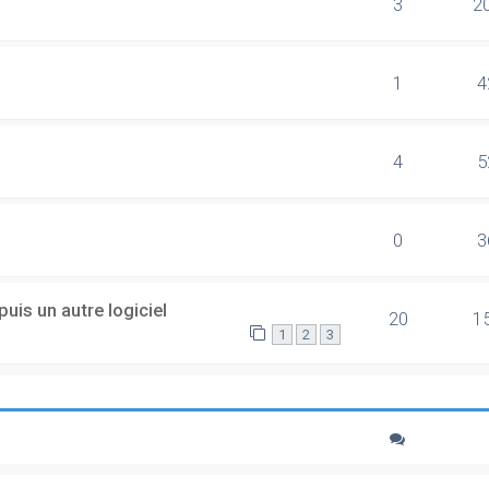
3
2
1
4
4
5
0
3
uis un autre logiciel
20
1
1
2
3