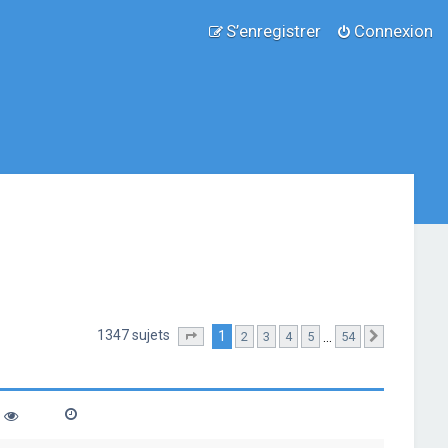
S’enregistrer
Connexion
1347 sujets
1
…
2
3
4
5
54
Page
1
sur
54
Suivante