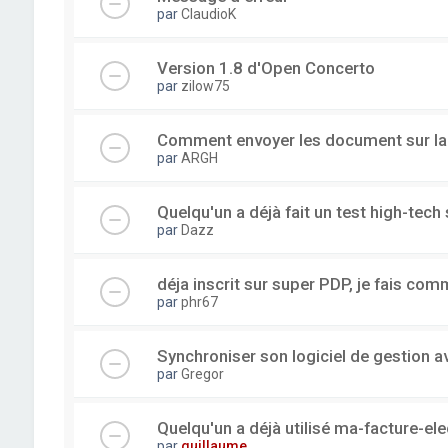
par
ClaudioK
Version 1.8 d'Open Concerto
par
zilow75
Comment envoyer les document sur l
par
ARGH
Quelqu'un a déjà fait un test high-tec
par
Dazz
déja inscrit sur super PDP, je fais com
par
phr67
Synchroniser son logiciel de gestion a
par
Gregor
Quelqu'un a déjà utilisé ma-facture-el
par
guillaume