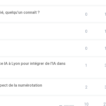
rié, quelqu’un connaît ?
0
0
0
 IA à Lyon pour intégrer de l'IA dans
1
spect de la numérotation
2
10
2