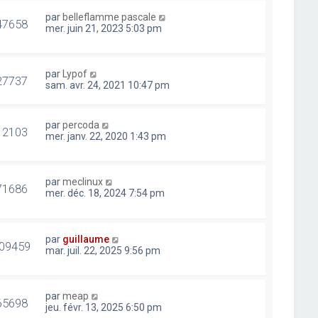
par
belleflamme pascale
47658
mer. juin 21, 2023 5:03 pm
par
Lypof
27737
sam. avr. 24, 2021 10:47 pm
par
percoda
12103
mer. janv. 22, 2020 1:43 pm
par
meclinux
71686
mer. déc. 18, 2024 7:54 pm
par
guillaume
09459
mar. juil. 22, 2025 9:56 pm
par
meap
65698
jeu. févr. 13, 2025 6:50 pm