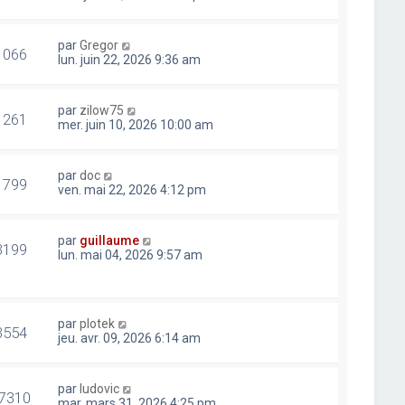
par
Gregor
1066
lun. juin 22, 2026 9:36 am
par
zilow75
1261
mer. juin 10, 2026 10:00 am
par
doc
1799
ven. mai 22, 2026 4:12 pm
par
guillaume
3199
lun. mai 04, 2026 9:57 am
par
plotek
3554
jeu. avr. 09, 2026 6:14 am
par
ludovic
7310
mar. mars 31, 2026 4:25 pm