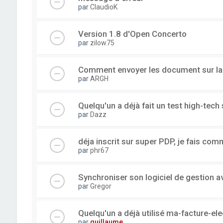
par
ClaudioK
Version 1.8 d'Open Concerto
par
zilow75
Comment envoyer les document sur l
par
ARGH
Quelqu'un a déjà fait un test high-tec
par
Dazz
déja inscrit sur super PDP, je fais com
par
phr67
Synchroniser son logiciel de gestion a
par
Gregor
Quelqu'un a déjà utilisé ma-facture-el
par
guillaume