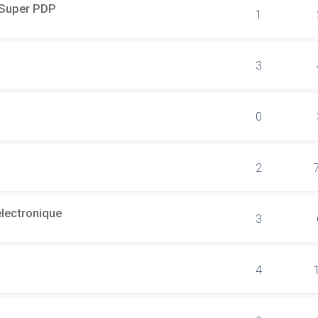
r Super PDP
1
3
0
2
électronique
3
4