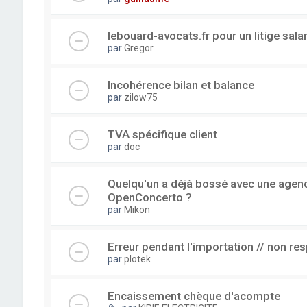
lebouard-avocats.fr pour un litige sala
par
Gregor
Incohérence bilan et balance
par
zilow75
TVA spécifique client
par
doc
Quelqu'un a déjà bossé avec une agence
OpenConcerto ?
par
Mikon
Erreur pendant l'importation // non re
par
plotek
Encaissement chèque d'acompte