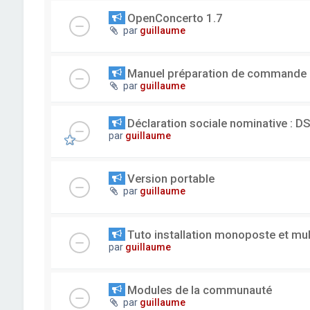
OpenConcerto 1.7
par
guillaume
Manuel préparation de commande
par
guillaume
Déclaration sociale nominative : D
par
guillaume
Version portable
par
guillaume
Tuto installation monoposte et mu
par
guillaume
Modules de la communauté
par
guillaume