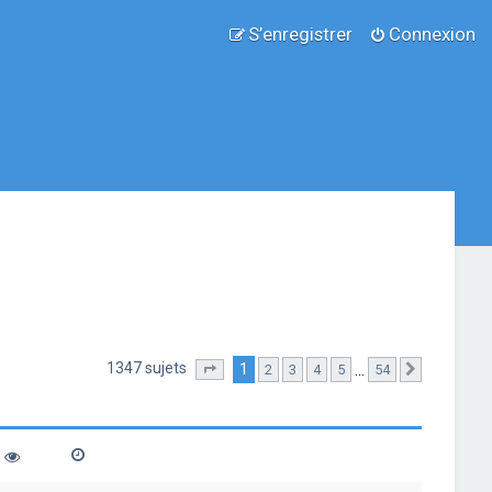
S’enregistrer
Connexion
1347 sujets
1
…
2
3
4
5
54
Page
1
sur
54
Suivante