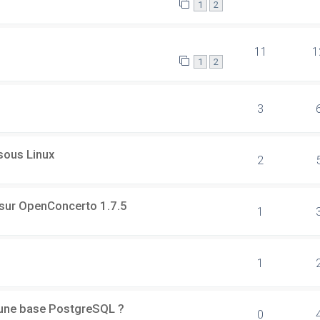
1
2
11
1
1
2
3
 sous Linux
2
 sur OpenConcerto 1.7.5
1
1
d'une base PostgreSQL ?
0