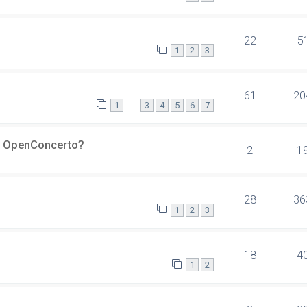
22
5
1
2
3
61
20
…
1
3
4
5
6
7
er OpenConcerto?
2
1
28
36
1
2
3
18
4
1
2