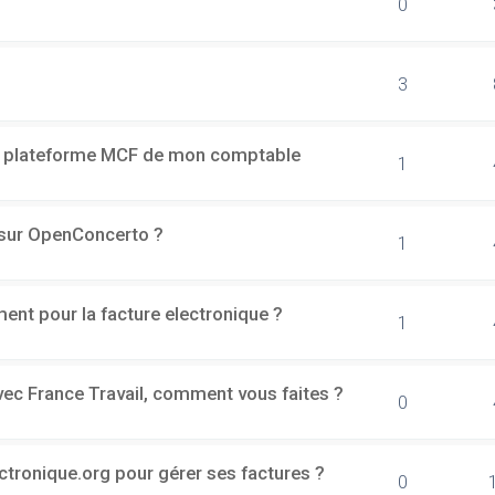
0
3
a plateforme MCF de mon comptable
1
h sur OpenConcerto ?
1
ment pour la facture electronique ?
1
vec France Travail, comment vous faites ?
0
ectronique.org pour gérer ses factures ?
0