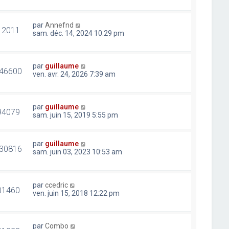
par
Annefnd
12011
sam. déc. 14, 2024 10:29 pm
par
guillaume
46600
ven. avr. 24, 2026 7:39 am
par
guillaume
94079
sam. juin 15, 2019 5:55 pm
par
guillaume
30816
sam. juin 03, 2023 10:53 am
par
ccedric
01460
ven. juin 15, 2018 12:22 pm
par
Combo