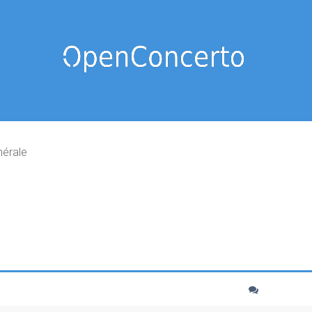
nérale
cher
echerche avancée