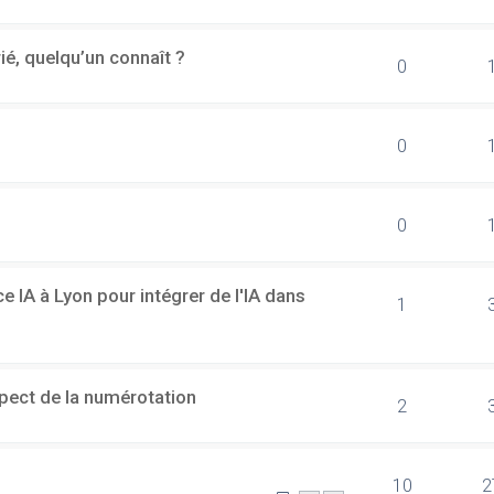
rié, quelqu’un connaît ?
0
0
0
 IA à Lyon pour intégrer de l'IA dans
1
spect de la numérotation
2
10
2