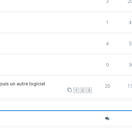
3
2
1
4
4
5
0
3
uis un autre logiciel
20
1
1
2
3