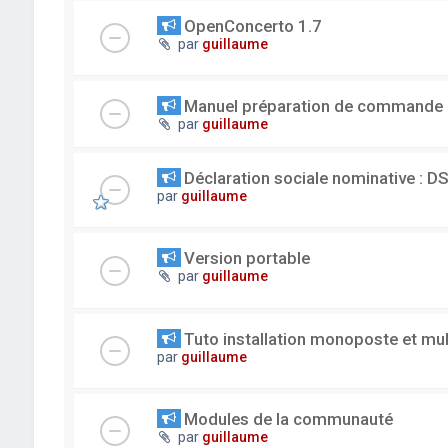
OpenConcerto 1.7
par
guillaume
Manuel préparation de commande
par
guillaume
Déclaration sociale nominative : D
par
guillaume
Version portable
par
guillaume
Tuto installation monoposte et mu
par
guillaume
Modules de la communauté
par
guillaume