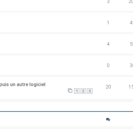
3
2
1
4
4
5
0
3
uis un autre logiciel
20
1
1
2
3