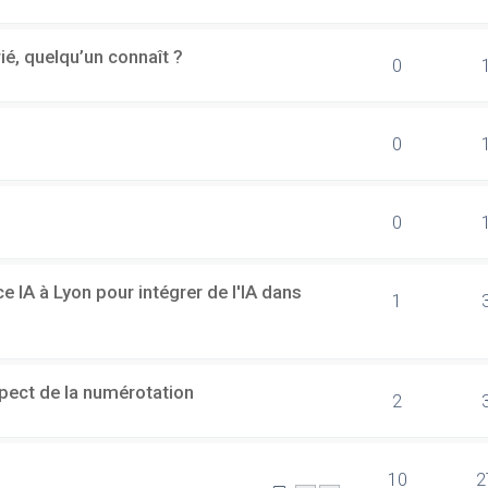
rié, quelqu’un connaît ?
0
0
0
 IA à Lyon pour intégrer de l'IA dans
1
spect de la numérotation
2
10
2