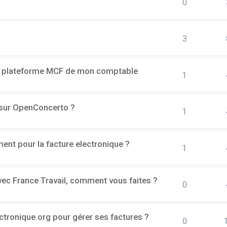
0
3
a plateforme MCF de mon comptable
1
h sur OpenConcerto ?
1
ment pour la facture electronique ?
1
vec France Travail, comment vous faites ?
0
ectronique.org pour gérer ses factures ?
0