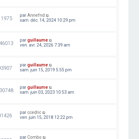
par
Annefnd
11975
sam. déc. 14, 2024 10:29 pm
par
guillaume
46013
ven. avr. 24, 2026 7:39 am
par
guillaume
93907
sam. juin 15, 2019 5:55 pm
par
guillaume
30748
sam. juin 03, 2023 10:53 am
par
ccedric
01426
ven. juin 15, 2018 12:22 pm
par
Combo