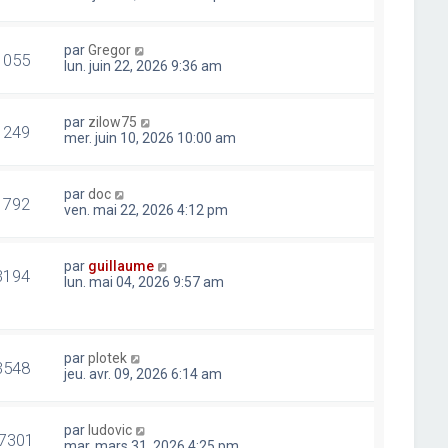
par
Gregor
1055
lun. juin 22, 2026 9:36 am
par
zilow75
1249
mer. juin 10, 2026 10:00 am
par
doc
1792
ven. mai 22, 2026 4:12 pm
par
guillaume
3194
lun. mai 04, 2026 9:57 am
par
plotek
3548
jeu. avr. 09, 2026 6:14 am
par
ludovic
7301
mar. mars 31, 2026 4:25 pm