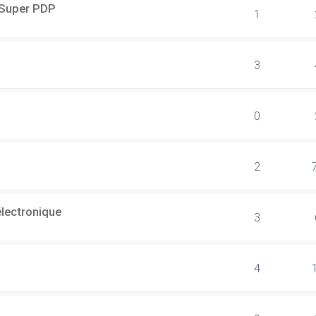
r Super PDP
1
3
0
2
électronique
3
4