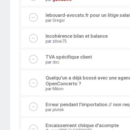
lebouard-avocats.fr pour un litige sala
par
Gregor
Incohérence bilan et balance
par
zilow75
TVA spécifique client
par
doc
Quelqu'un a déjà bossé avec une agence
OpenConcerto ?
par
Mikon
Erreur pendant l'importation // non re
par
plotek
Encaissement chèque d'acompte