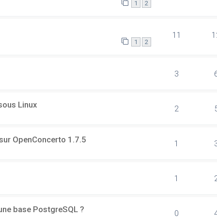
1
2
11
1
1
2
3
 sous Linux
2
 sur OpenConcerto 1.7.5
1
1
d'une base PostgreSQL ?
0