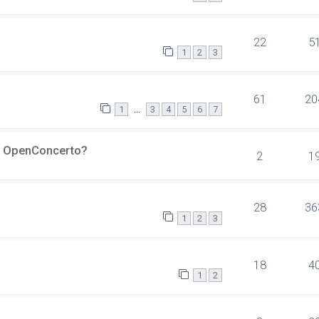
22
5
1
2
3
61
20
…
1
3
4
5
6
7
er OpenConcerto?
2
1
28
36
1
2
3
18
4
1
2