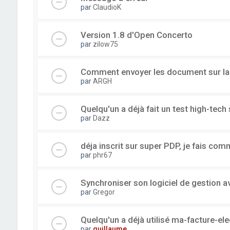
par
ClaudioK
Version 1.8 d'Open Concerto
par
zilow75
Comment envoyer les document sur l
par
ARGH
Quelqu'un a déjà fait un test high-tec
par
Dazz
déja inscrit sur super PDP, je fais com
par
phr67
Synchroniser son logiciel de gestion a
par
Gregor
Quelqu'un a déjà utilisé ma-facture-el
par
guillaume