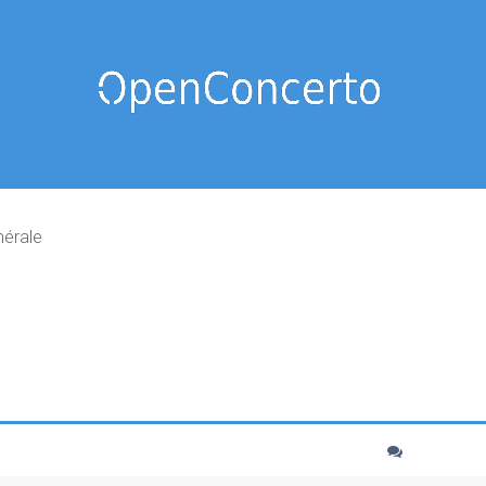
nérale
cher
echerche avancée