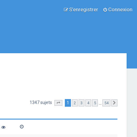
S’enregistrer
Connexion
1347 sujets
1
…
2
3
4
5
54
Page
1
sur
54
Suivante