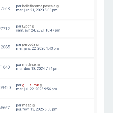
par
belleflamme pascale
47563
mer. juin 21, 2023 5:03 pm
par
Lypof
27712
sam. avr. 24, 2021 10:47 pm
par
percoda
12085
mer. janv. 22, 2020 1:43 pm
par
meclinux
71643
mer. déc. 18, 2024 7:54 pm
par
guillaume
09420
mar. juil. 22, 2025 9:56 pm
par
meap
65667
jeu. févr. 13, 2025 6:50 pm