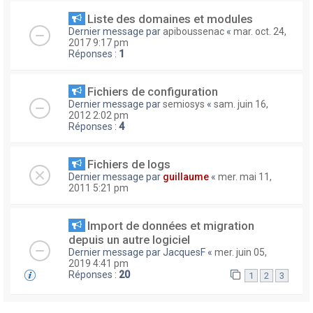
Liste des domaines et modules
Dernier message par
apiboussenac
«
mar. oct. 24,
2017 9:17 pm
Réponses :
1
Fichiers de configuration
Dernier message par
semiosys
«
sam. juin 16,
2012 2:02 pm
Réponses :
4
Fichiers de logs
Dernier message par
guillaume
«
mer. mai 11,
2011 5:21 pm
Import de données et migration
depuis un autre logiciel
Dernier message par
JacquesF
«
mer. juin 05,
2019 4:41 pm
Réponses :
20
1
2
3