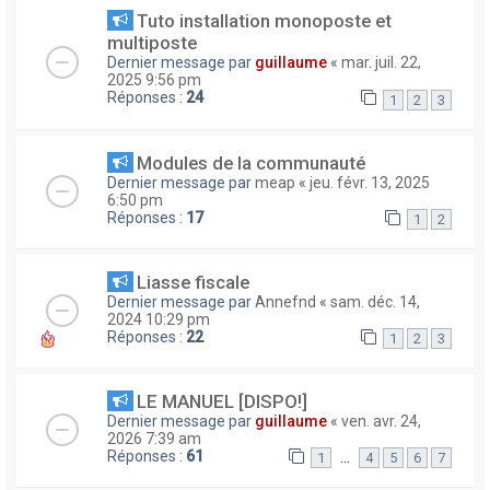
Tuto installation monoposte et
multiposte
Dernier message par
guillaume
«
mar. juil. 22,
2025 9:56 pm
Réponses :
24
1
2
3
Modules de la communauté
Dernier message par
meap
«
jeu. févr. 13, 2025
6:50 pm
Réponses :
17
1
2
Liasse fiscale
Dernier message par
Annefnd
«
sam. déc. 14,
2024 10:29 pm
Réponses :
22
1
2
3
LE MANUEL [DISPO!]
Dernier message par
guillaume
«
ven. avr. 24,
2026 7:39 am
Réponses :
61
…
1
4
5
6
7