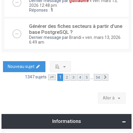
Dernier message par
guillaume
«
ven. mars 13,
2026 12:48 pm
Réponses :
1
Générer des fiches secteurs à partir d'une
base PostgreSQL ?
Dernier message par
Brandi
«
ven. mars 13, 2026
6:49 am
Nouveau sujet
1347 sujets
1
…
2
3
4
5
54
Page
1
sur
54
Suivante
Aller à
Informations