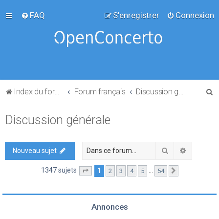
FAQ
S’enregistrer
Connexion
R
Index du forum
Forum français
Discussion générale
e
Discussion générale
c
h
e
Rechercher
Recherch
Nouveau sujet
r
1347 sujets
1
…
2
3
4
5
54
Page
1
sur
54
Suivante
c
h
e
Annonces
r