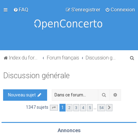
FAQ
S’enregistrer
Connexion
R
Index du forum
Forum français
Discussion générale
e
Discussion générale
c
h
e
Rechercher
Recherch
Nouveau sujet
r
1347 sujets
1
…
2
3
4
5
54
Page
1
sur
54
Suivante
c
h
e
Annonces
r