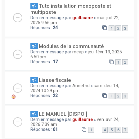
Tuto installation monoposte et
multiposte
Dernier message par
guillaume
«
mar. juil. 22,
2025 9:56 pm
Réponses :
24
1
2
3
Modules de la communauté
Dernier message par
meap
«
jeu. févr. 13, 2025
6:50 pm
Réponses :
17
1
2
Liasse fiscale
Dernier message par
Annefnd
«
sam. déc. 14,
2024 10:29 pm
Réponses :
22
1
2
3
LE MANUEL [DISPO!]
Dernier message par
guillaume
«
ven. avr. 24,
2026 7:39 am
Réponses :
61
…
1
4
5
6
7