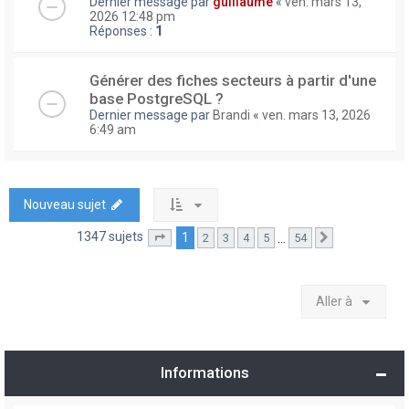
Dernier message par
guillaume
«
ven. mars 13,
2026 12:48 pm
Réponses :
1
Générer des fiches secteurs à partir d'une
base PostgreSQL ?
Dernier message par
Brandi
«
ven. mars 13, 2026
6:49 am
Nouveau sujet
1347 sujets
1
…
2
3
4
5
54
Page
1
sur
54
Suivante
Aller à
Informations