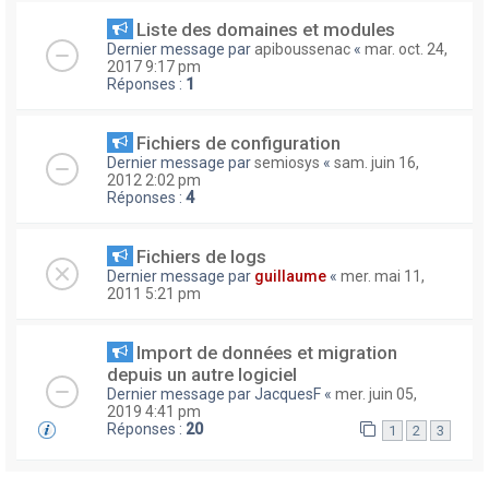
Liste des domaines et modules
Dernier message par
apiboussenac
«
mar. oct. 24,
2017 9:17 pm
Réponses :
1
Fichiers de configuration
Dernier message par
semiosys
«
sam. juin 16,
2012 2:02 pm
Réponses :
4
Fichiers de logs
Dernier message par
guillaume
«
mer. mai 11,
2011 5:21 pm
Import de données et migration
depuis un autre logiciel
Dernier message par
JacquesF
«
mer. juin 05,
2019 4:41 pm
Réponses :
20
1
2
3