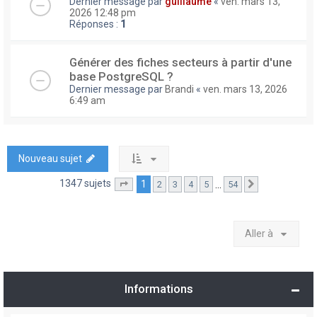
Dernier message par
guillaume
«
ven. mars 13,
2026 12:48 pm
Réponses :
1
Générer des fiches secteurs à partir d'une
base PostgreSQL ?
Dernier message par
Brandi
«
ven. mars 13, 2026
6:49 am
Nouveau sujet
1347 sujets
1
…
2
3
4
5
54
Page
1
sur
54
Suivante
Aller à
Informations