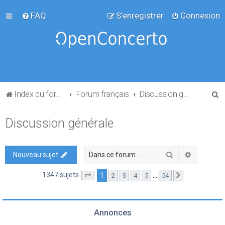
FAQ
S’enregistrer
Connexion
R
Index du forum
Forum français
Discussion générale
e
Discussion générale
c
h
e
Rechercher
Recherch
Nouveau sujet
r
1347 sujets
1
…
2
3
4
5
54
Page
1
sur
54
Suivante
c
h
e
Annonces
r