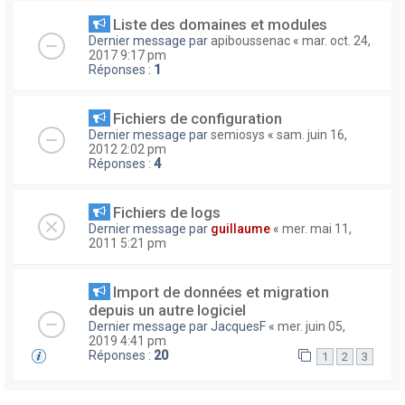
Liste des domaines et modules
Dernier message par
apiboussenac
«
mar. oct. 24,
2017 9:17 pm
Réponses :
1
Fichiers de configuration
Dernier message par
semiosys
«
sam. juin 16,
2012 2:02 pm
Réponses :
4
Fichiers de logs
Dernier message par
guillaume
«
mer. mai 11,
2011 5:21 pm
Import de données et migration
depuis un autre logiciel
Dernier message par
JacquesF
«
mer. juin 05,
2019 4:41 pm
Réponses :
20
1
2
3