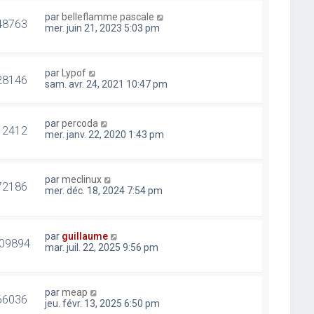
par
belleflamme pascale
48763
mer. juin 21, 2023 5:03 pm
par
Lypof
28146
sam. avr. 24, 2021 10:47 pm
par
percoda
12412
mer. janv. 22, 2020 1:43 pm
par
meclinux
72186
mer. déc. 18, 2024 7:54 pm
par
guillaume
09894
mar. juil. 22, 2025 9:56 pm
par
meap
66036
jeu. févr. 13, 2025 6:50 pm