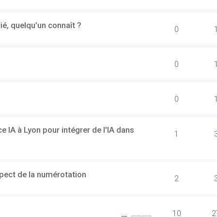
rié, quelqu’un connaît ?
0
0
0
 IA à Lyon pour intégrer de l'IA dans
1
spect de la numérotation
2
10
2