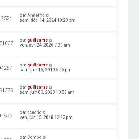
par
Annefnd
12524
sam. déc. 14, 2024 10:29 pm
par
guillaume
51037
ven. avr. 24, 2026 7:39 am
par
guillaume
94267
sam. juin 15, 2019 5:55 pm
par
guillaume
31379
sam. juin 03, 2023 10:53 am
par
ccedric
01865
ven. juin 15, 2018 12:22 pm
par
Combo