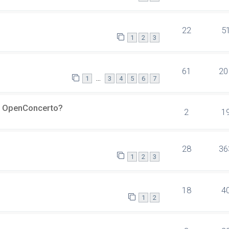
22
5
1
2
3
61
20
…
1
3
4
5
6
7
er OpenConcerto?
2
1
28
36
1
2
3
18
4
1
2