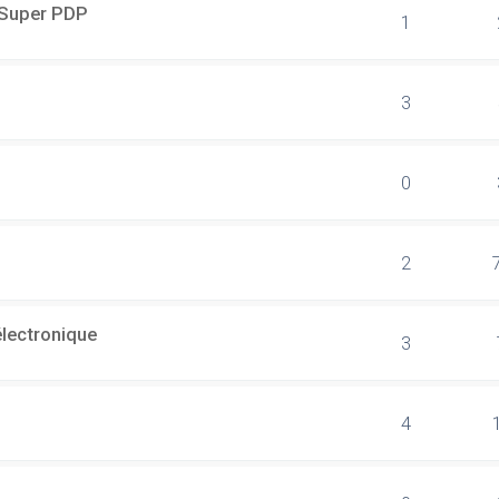
r Super PDP
1
3
0
2
électronique
3
4