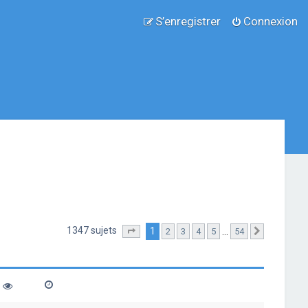
S’enregistrer
Connexion
1347 sujets
1
…
2
3
4
5
54
Page
1
sur
54
Suivante