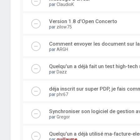
par
ClaudioK
Version 1.8 d'Open Concerto
par
zilow75
Comment envoyer les document sur l
par
ARGH
Quelqu'un a déjà fait un test high-tec
par
Dazz
déja inscrit sur super PDP, je fais com
par
phr67
Synchroniser son logiciel de gestion a
par
Gregor
Quelqu'un a déjà utilisé ma-facture-el
par
guillaume