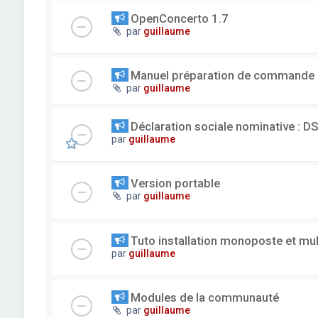
OpenConcerto 1.7
par
guillaume
Manuel préparation de commande
par
guillaume
Déclaration sociale nominative : D
par
guillaume
Version portable
par
guillaume
Tuto installation monoposte et mu
par
guillaume
Modules de la communauté
par
guillaume