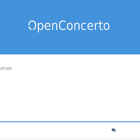
nérale
cher
echerche avancée