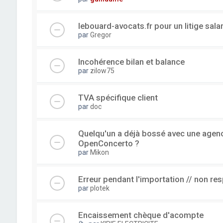
lebouard-avocats.fr pour un litige sala
par
Gregor
Incohérence bilan et balance
par
zilow75
TVA spécifique client
par
doc
Quelqu'un a déjà bossé avec une agence
OpenConcerto ?
par
Mikon
Erreur pendant l'importation // non re
par
plotek
Encaissement chèque d'acompte