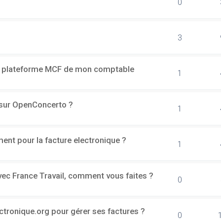
0
3
a plateforme MCF de mon comptable
1
h sur OpenConcerto ?
1
ment pour la facture electronique ?
1
vec France Travail, comment vous faites ?
0
ectronique.org pour gérer ses factures ?
0