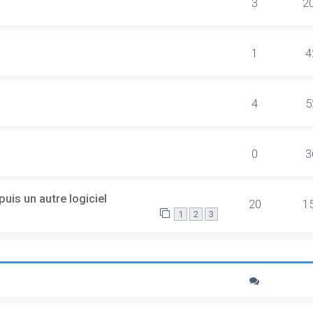
3
2
1
4
4
5
0
3
uis un autre logiciel
20
1
1
2
3