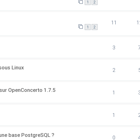
1
2
11
1
1
2
3
 sous Linux
2
 sur OpenConcerto 1.7.5
1
1
d'une base PostgreSQL ?
0