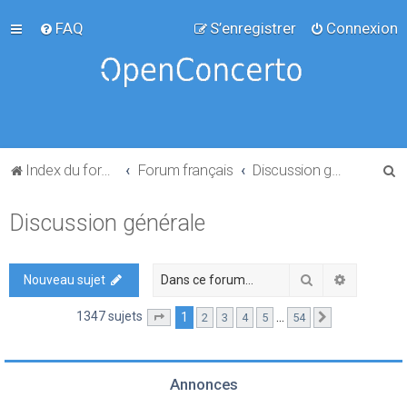
FAQ
S’enregistrer
Connexion
R
Index du forum
Forum français
Discussion générale
e
Discussion générale
c
h
e
Rechercher
Recherch
Nouveau sujet
r
1347 sujets
1
…
2
3
4
5
54
Page
1
sur
54
Suivante
c
h
e
Annonces
r