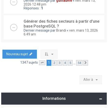
Dernier message par
guillaume
«
ven. mars 13,
2026 12:48 pm
Réponses :
1
Générer des fiches secteurs à partir d'une
base PostgreSQL ?
Dernier message par
Brandi
«
ven. mars 13, 2026
6:49 am
Nouveau sujet
1347 sujets
1
…
2
3
4
5
54
Page
1
sur
54
Suivante
Aller à
Informations