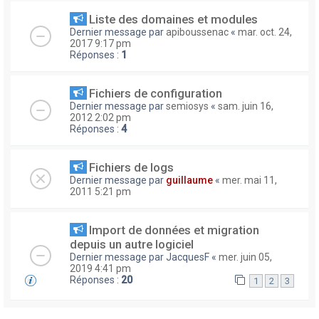
Liste des domaines et modules
Dernier message par
apiboussenac
«
mar. oct. 24,
2017 9:17 pm
Réponses :
1
Fichiers de configuration
Dernier message par
semiosys
«
sam. juin 16,
2012 2:02 pm
Réponses :
4
Fichiers de logs
Dernier message par
guillaume
«
mer. mai 11,
2011 5:21 pm
Import de données et migration
depuis un autre logiciel
Dernier message par
JacquesF
«
mer. juin 05,
2019 4:41 pm
Réponses :
20
1
2
3