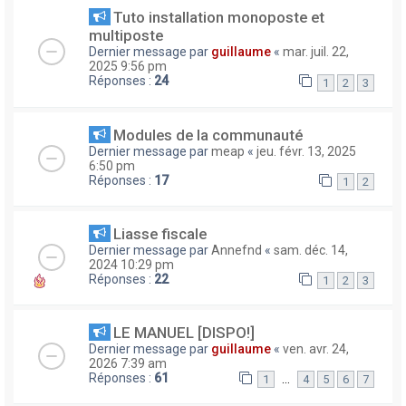
Tuto installation monoposte et
multiposte
Dernier message par
guillaume
«
mar. juil. 22,
2025 9:56 pm
Réponses :
24
1
2
3
Modules de la communauté
Dernier message par
meap
«
jeu. févr. 13, 2025
6:50 pm
Réponses :
17
1
2
Liasse fiscale
Dernier message par
Annefnd
«
sam. déc. 14,
2024 10:29 pm
Réponses :
22
1
2
3
LE MANUEL [DISPO!]
Dernier message par
guillaume
«
ven. avr. 24,
2026 7:39 am
Réponses :
61
…
1
4
5
6
7