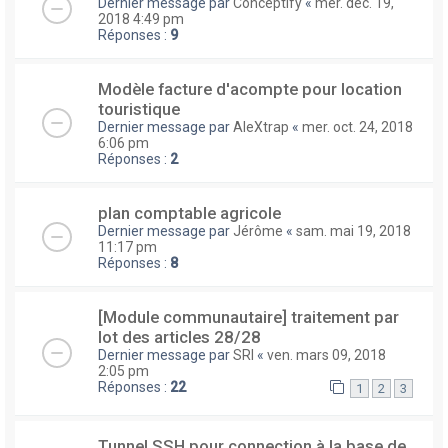
Dernier message par
Conceptify
«
mer. déc. 19,
2018 4:49 pm
Réponses :
9
Modèle facture d'acompte pour location
touristique
Dernier message par
AleXtrap
«
mer. oct. 24, 2018
6:06 pm
Réponses :
2
plan comptable agricole
Dernier message par
Jérôme
«
sam. mai 19, 2018
11:17 pm
Réponses :
8
[Module communautaire] traitement par
lot des articles 28/28
Dernier message par
SRI
«
ven. mars 09, 2018
2:05 pm
Réponses :
22
1
2
3
Tunnel SSH pour connection à la base de