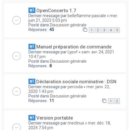
OpenConcerto 1.7
Dernier message par
belleflamme pascale
«
mer.
juin 21, 2023 5:03 pm
Posté dans
Discussion générale
Réponses :
45
1
2
3
4
5
Manuel préparation de commande
Dernier message par
Lypof
«
sam. avr. 24, 2021
10:47 pm
Posté dans
Discussion générale
Réponses :
8
Déclaration sociale nominative : DSN
Dernier message par
percoda
«
mer. janv. 22,
2020 1:43 pm
Posté dans
Discussion générale
Réponses :
11
1
2
Version portable
Dernier message par
meclinux
«
mer. déc. 18,
2024 7:54 pm