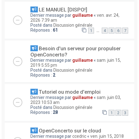
LE MANUEL [DISPO!]
Dernier message par
guillaume
«
ven. avr. 24,
2026 7:39 am
Posté dans
Discussion générale
Réponses :
61
…
1
4
5
6
7
Besoin d'un serveur pour propulser
OpenConcerto?
Dernier message par
guillaume
«
sam. juin 15,
2019 5:55 pm
Posté dans
Discussion générale
Réponses :
2
Tutoriel ou mode d'emploi
Dernier message par
guillaume
«
sam. juin 03,
2023 10:53 am
Posté dans
Discussion générale
Réponses :
28
1
2
3
OpenConcerto sur le cloud
Dernier message par
ccedric
«
ven. juin 15, 2018