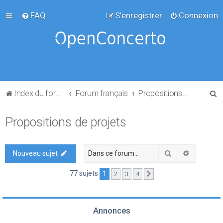
FAQ
S’enregistrer
Connexion
R
Index du forum
Forum français
Propositions de projets
e
Propositions de projets
c
h
e
Rechercher
Recherch
Nouveau sujet
r
77 sujets
1
2
3
4
Suivante
c
h
e
Annonces
r