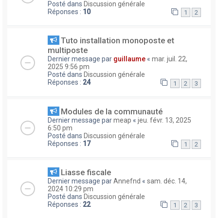
Posté dans
Discussion générale
Réponses :
10
1
2
Tuto installation monoposte et
multiposte
Dernier message par
guillaume
«
mar. juil. 22,
2025 9:56 pm
Posté dans
Discussion générale
Réponses :
24
1
2
3
Modules de la communauté
Dernier message par
meap
«
jeu. févr. 13, 2025
6:50 pm
Posté dans
Discussion générale
Réponses :
17
1
2
Liasse fiscale
Dernier message par
Annefnd
«
sam. déc. 14,
2024 10:29 pm
Posté dans
Discussion générale
Réponses :
22
1
2
3