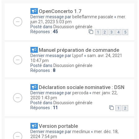
OpenConcerto 1.7
Dernier message par
belleflamme pascale
«
mer.
juin 21, 2023 5:03 pm
Posté dans
Discussion générale
Réponses :
45
1
2
3
4
5
Manuel préparation de commande
Dernier message par
Lypof
«
sam. avr. 24, 2021
10:47 pm
Posté dans
Discussion générale
Réponses :
8
Déclaration sociale nominative : DSN
Dernier message par
percoda
«
mer. janv. 22,
2020 1:43 pm
Posté dans
Discussion générale
Réponses :
11
1
2
Version portable
Dernier message par
meclinux
«
mer. déc. 18,
2024 7:54 pm