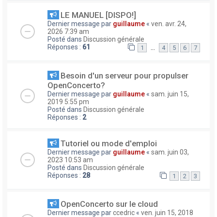
LE MANUEL [DISPO!]
Dernier message par
guillaume
«
ven. avr. 24,
2026 7:39 am
Posté dans
Discussion générale
Réponses :
61
…
1
4
5
6
7
Besoin d'un serveur pour propulser
OpenConcerto?
Dernier message par
guillaume
«
sam. juin 15,
2019 5:55 pm
Posté dans
Discussion générale
Réponses :
2
Tutoriel ou mode d'emploi
Dernier message par
guillaume
«
sam. juin 03,
2023 10:53 am
Posté dans
Discussion générale
Réponses :
28
1
2
3
OpenConcerto sur le cloud
Dernier message par
ccedric
«
ven. juin 15, 2018