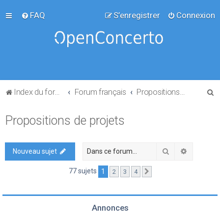
FAQ
S’enregistrer
Connexion
R
Index du forum
Forum français
Propositions de projets
e
Propositions de projets
c
h
e
Rechercher
Recherch
Nouveau sujet
r
77 sujets
1
2
3
4
Suivante
c
h
e
Annonces
r