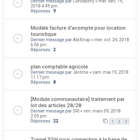
Dernier message par
Conceptify
«
mer. déc. 19,
2018 4:49 pm
Réponses :
9
Modèle facture d'acompte pour location
touristique
Dernier message par
AleXtrap
«
mer. oct. 24, 2018
6:06 pm
Réponses :
2
plan comptable agricole
Dernier message par
Jérôme
«
sam. mai 19, 2018
11:17 pm
Réponses :
8
[Module communautaire] traitement par
lot des articles 28/28
Dernier message par
SRI
«
ven. mars 09, 2018
2:05 pm
Réponses :
22
1
2
3
Tunnel SSH pour connection à la base de