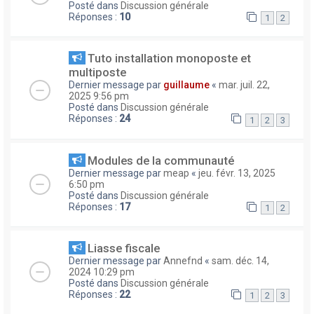
Posté dans
Discussion générale
Réponses :
10
1
2
Tuto installation monoposte et
multiposte
Dernier message par
guillaume
«
mar. juil. 22,
2025 9:56 pm
Posté dans
Discussion générale
Réponses :
24
1
2
3
Modules de la communauté
Dernier message par
meap
«
jeu. févr. 13, 2025
6:50 pm
Posté dans
Discussion générale
Réponses :
17
1
2
Liasse fiscale
Dernier message par
Annefnd
«
sam. déc. 14,
2024 10:29 pm
Posté dans
Discussion générale
Réponses :
22
1
2
3