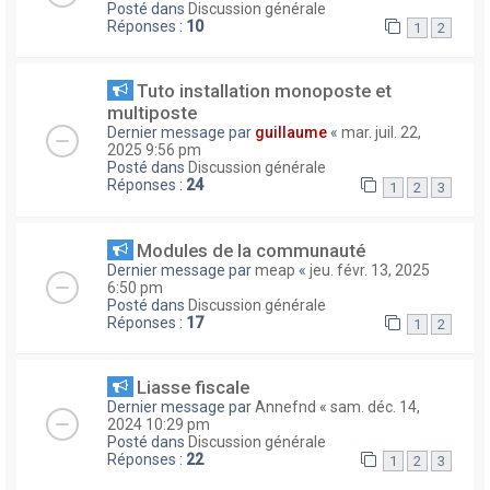
Posté dans
Discussion générale
Réponses :
10
1
2
Tuto installation monoposte et
multiposte
Dernier message par
guillaume
«
mar. juil. 22,
2025 9:56 pm
Posté dans
Discussion générale
Réponses :
24
1
2
3
Modules de la communauté
Dernier message par
meap
«
jeu. févr. 13, 2025
6:50 pm
Posté dans
Discussion générale
Réponses :
17
1
2
Liasse fiscale
Dernier message par
Annefnd
«
sam. déc. 14,
2024 10:29 pm
Posté dans
Discussion générale
Réponses :
22
1
2
3