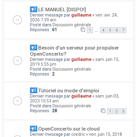
LE MANUEL [DISPO!]
Dernier message par
guillaume
«
ven. avr. 24,
2026 7:39 am
Posté dans
Discussion générale
Réponses :
61
…
1
4
5
6
7
Besoin d'un serveur pour propulser
OpenConcerto?
Dernier message par
guillaume
«
sam. juin 15,
2019 5:55 pm
Posté dans
Discussion générale
Réponses :
2
Tutoriel ou mode d'emploi
Dernier message par
guillaume
«
sam. juin 03,
2023 10:53 am
Posté dans
Discussion générale
Réponses :
28
1
2
3
OpenConcerto sur le cloud
Dernier message par
ccedric
«
ven. juin 15, 2018