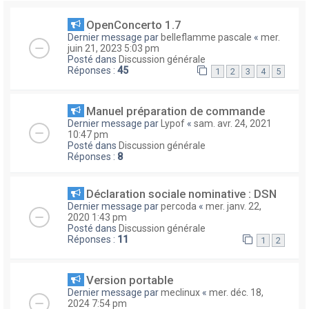
OpenConcerto 1.7
Dernier message par
belleflamme pascale
«
mer.
juin 21, 2023 5:03 pm
Posté dans
Discussion générale
Réponses :
45
1
2
3
4
5
Manuel préparation de commande
Dernier message par
Lypof
«
sam. avr. 24, 2021
10:47 pm
Posté dans
Discussion générale
Réponses :
8
Déclaration sociale nominative : DSN
Dernier message par
percoda
«
mer. janv. 22,
2020 1:43 pm
Posté dans
Discussion générale
Réponses :
11
1
2
Version portable
Dernier message par
meclinux
«
mer. déc. 18,
2024 7:54 pm