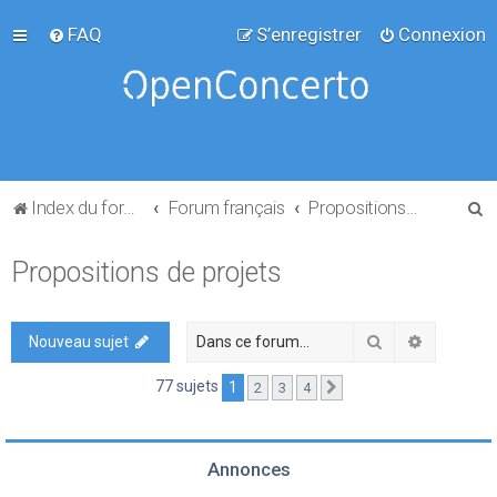
FAQ
S’enregistrer
Connexion
R
Index du forum
Forum français
Propositions de projets
e
Propositions de projets
c
h
e
Rechercher
Recherch
Nouveau sujet
r
77 sujets
1
2
3
4
Suivante
c
h
e
Annonces
r