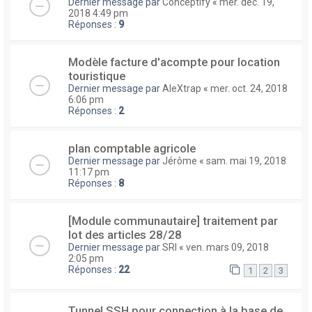
Dernier message par
Conceptify
«
mer. déc. 19,
2018 4:49 pm
Réponses :
9
Modèle facture d'acompte pour location
touristique
Dernier message par
AleXtrap
«
mer. oct. 24, 2018
6:06 pm
Réponses :
2
plan comptable agricole
Dernier message par
Jérôme
«
sam. mai 19, 2018
11:17 pm
Réponses :
8
[Module communautaire] traitement par
lot des articles 28/28
Dernier message par
SRI
«
ven. mars 09, 2018
2:05 pm
Réponses :
22
1
2
3
Tunnel SSH pour connection à la base de