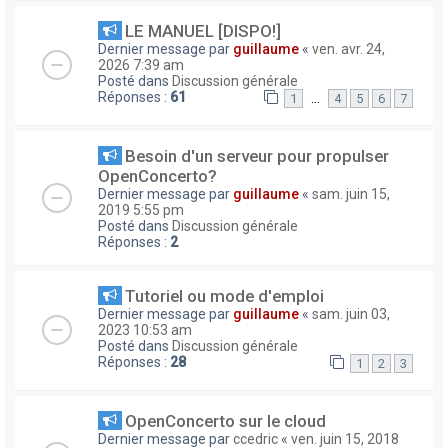
LE MANUEL [DISPO!]
Dernier message par
guillaume
«
ven. avr. 24,
2026 7:39 am
Posté dans
Discussion générale
Réponses :
61
…
1
4
5
6
7
Besoin d'un serveur pour propulser
OpenConcerto?
Dernier message par
guillaume
«
sam. juin 15,
2019 5:55 pm
Posté dans
Discussion générale
Réponses :
2
Tutoriel ou mode d'emploi
Dernier message par
guillaume
«
sam. juin 03,
2023 10:53 am
Posté dans
Discussion générale
Réponses :
28
1
2
3
OpenConcerto sur le cloud
Dernier message par
ccedric
«
ven. juin 15, 2018