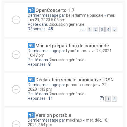
OpenConcerto 1.7
Dernier message par
belleflamme pascale
«
mer.
juin 21, 2023 5:03 pm
Posté dans
Discussion générale
Réponses :
45
1
2
3
4
5
Manuel préparation de commande
Dernier message par
Lypof
«
sam. avr. 24, 2021
10:47 pm
Posté dans
Discussion générale
Réponses :
8
Déclaration sociale nominative : DSN
Dernier message par
percoda
«
mer. janv. 22,
2020 1:43 pm
Posté dans
Discussion générale
Réponses :
11
1
2
Version portable
Dernier message par
meclinux
«
mer. déc. 18,
2024 7:54 pm