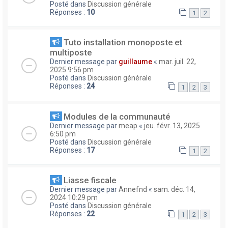
Posté dans
Discussion générale
Réponses :
10
1
2
Tuto installation monoposte et
multiposte
Dernier message par
guillaume
«
mar. juil. 22,
2025 9:56 pm
Posté dans
Discussion générale
Réponses :
24
1
2
3
Modules de la communauté
Dernier message par
meap
«
jeu. févr. 13, 2025
6:50 pm
Posté dans
Discussion générale
Réponses :
17
1
2
Liasse fiscale
Dernier message par
Annefnd
«
sam. déc. 14,
2024 10:29 pm
Posté dans
Discussion générale
Réponses :
22
1
2
3