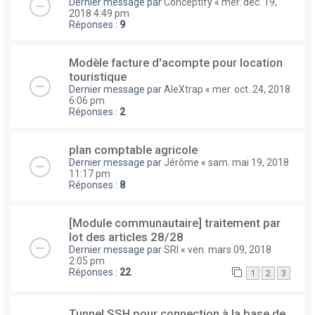
Dernier message par
Conceptify
«
mer. déc. 19,
2018 4:49 pm
Réponses :
9
Modèle facture d'acompte pour location
touristique
Dernier message par
AleXtrap
«
mer. oct. 24, 2018
6:06 pm
Réponses :
2
plan comptable agricole
Dernier message par
Jérôme
«
sam. mai 19, 2018
11:17 pm
Réponses :
8
[Module communautaire] traitement par
lot des articles 28/28
Dernier message par
SRI
«
ven. mars 09, 2018
2:05 pm
Réponses :
22
1
2
3
Tunnel SSH pour connection à la base de