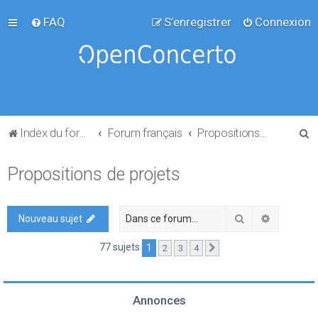
FAQ
S’enregistrer
Connexion
R
Index du forum
Forum français
Propositions de projets
e
Propositions de projets
c
h
e
Rechercher
Recherch
Nouveau sujet
r
77 sujets
1
2
3
4
Suivante
c
h
e
Annonces
r