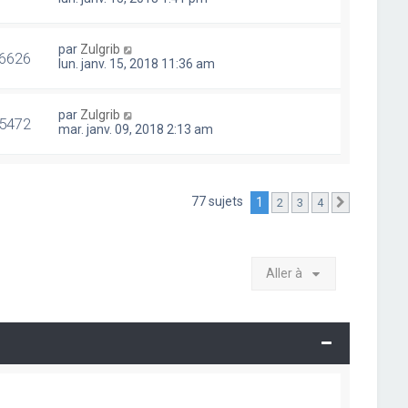
par
Zulgrib
6626
lun. janv. 15, 2018 11:36 am
par
Zulgrib
5472
mar. janv. 09, 2018 2:13 am
77 sujets
1
2
3
4
Suivante
Aller à