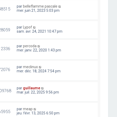
par
belleflamme pascale
48515
mer. juin 21, 2023 5:03 pm
par
Lypof
28059
sam. avr. 24, 2021 10:47 pm
par
percoda
12336
mer. janv. 22, 2020 1:43 pm
par
meclinux
72076
mer. déc. 18, 2024 7:54 pm
par
guillaume
09768
mar. juil. 22, 2025 9:56 pm
par
meap
65955
jeu. févr. 13, 2025 6:50 pm