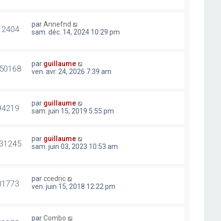
par
Annefnd
12404
sam. déc. 14, 2024 10:29 pm
par
guillaume
50168
ven. avr. 24, 2026 7:39 am
par
guillaume
94219
sam. juin 15, 2019 5:55 pm
par
guillaume
31245
sam. juin 03, 2023 10:53 am
par
ccedric
01773
ven. juin 15, 2018 12:22 pm
par
Combo