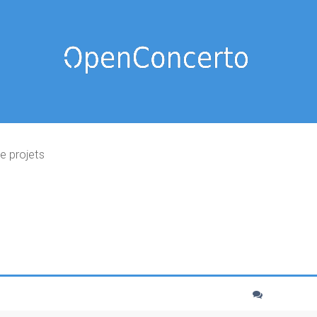
e projets
cher
echerche avancée