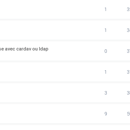
1
3
1
3
sse avec cardav ou ldap
0
3
1
3
3
3
9
5