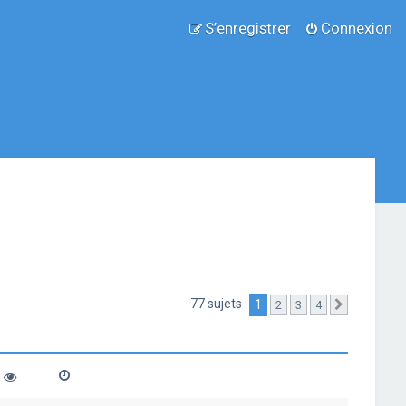
S’enregistrer
Connexion
77 sujets
1
2
3
4
Suivante