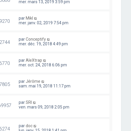
mer. mars 13, 2019 3:59 pm
par
Mikl
9270
mer. janv. 02, 2019 7:54 pm
par
Conceptify
2744
mer. déc. 19, 2018 4:49 pm
par
AleXtrap
6770
mer. oct. 24, 2018 6:06 pm
par
Jérôme
7805
sam. mai 19, 2018 11:17 pm
par
SRI
69957
ven. mars 09, 2018 2:05 pm
par
doc
6274
lun. janv. 15, 2018 1:41 pm