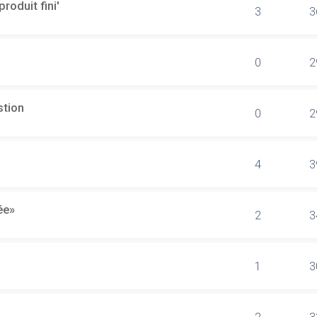
produit fini'
3
3
0
2
stion
0
2
4
3
ée»
2
3
1
3
2
3