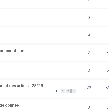
0
2
9
6
n touristique
2
3
8
5
 lot des articles 28/28
22
8
1
2
3
 de donnée
3
3