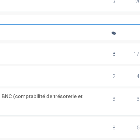
3
2
8
17
2
4
 BNC (comptabilité de trésorerie et
3
3
8
5