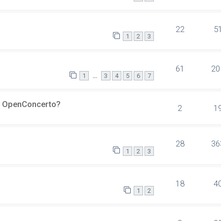
22
5
1
2
3
61
20
…
1
3
4
5
6
7
er OpenConcerto?
2
1
28
36
1
2
3
18
4
1
2