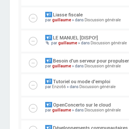
Liasse fiscale
par
guillaume
» dans
Discussion générale
LE MANUEL [DISPO!]
par
guillaume
» dans
Discussion générale
Besoin d'un serveur pour propuls
par
guillaume
» dans
Discussion générale
Tutoriel ou mode d'emploi
par
Enzo66
» dans
Discussion générale
OpenConcerto sur le cloud
par
guillaume
» dans
Discussion générale
Développements communautaires